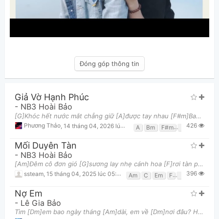
Đóng góp thông tin
Giả Vờ Hạnh Phúc
-
NB3 Hoài Bảo
[G]Khóc hết nước mắt chẳng giữ [A]được tay nhau [F#m]Bao nhiêu niềm đau anh giấu [Bm]sâu thật sâu
426
Phương Thảo
,
14 tháng 04, 2026 lúc 05:32am
A
Bm
F#m
G
Mối Duyên Tàn
-
NB3 Hoài Bảo
[Am]Đêm cô đơn gió [G]sương lay nhẹ cánh hoa [F]rơi tàn phai trước [G]lối anh [C]về [Am]Trăng lên c
396
ssteam
,
15 tháng 04, 2025 lúc 05:26am
Am
C
Em
F
G
Nợ Em
-
Lê Gia Bảo
Tìm [Dm]em bao ngày tháng [Am]dài, em về [Dm]nơi đâu? Hỏi [Bb]mây, mây cũng chẳng [C]màng, gió trôi