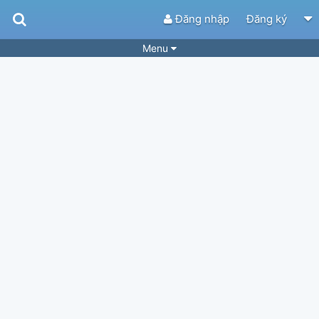
Đăng nhập
Đăng ký
Menu
Bài hát
Guitar Tabs
Playlist
Hợp âm
Điệu bài hát
Thể loại
Tìm theo hợp âm
Tải ứng dụng
Yêu cầu hợp âm
Thành Viên
Khóa học
Quản lý
74
Tắt quảng cáo