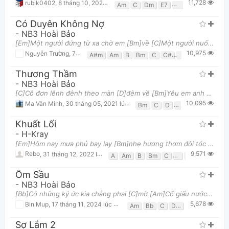
11,728
rubik0402
,
8 tháng 10, 2020 lúc 09:41pm
Am
C
Dm
E7
Em
F
G
Có Duyên Không Nợ
-
NB3 Hoài Bảo
[Em]Một người đứng từ xa chờ em [Bm]về [C]Một người nuốt nước [D]mắt từng đêm [G] [Em]Từng làn tó
10,975
Nguyễn Trường
,
7 tháng 09, 2020 lúc 07:33pm
A#m
Am
B
Bm
C
C#
Cm
D
D#
E
Thương Thầm
-
NB3 Hoài Bảo
[C]Cô đơn lênh đênh theo màn [D]đêm về [Bm]Yêu em anh yêu cả một [Em]đời [C]Nhớ mãi ánh mắt nhung
10,095
Ma Văn Minh
,
30 tháng 05, 2021 lúc 07:05am
Bm
C
D
Em
Khuất Lối
-
H-Kray
[Em]Hôm nay mưa phủ bay lay [Bm]nhẹ hương thơm đôi tóc mây Nhớ thương [Am]nàng anh lang thang tron
9,571
Rebo
,
31 tháng 12, 2022 lúc 08:59pm
A
Am
B
Bm
C
D
Em
G
Ôm Sầu
-
NB3 Hoài Bảo
[Bb]Có những ký ức kia chẳng phai [C]mờ [Am]Cố giấu nước mắt anh làm [Dm]ngơ [Bb]Phút cuối níu kéo
5,678
Bin Mup
,
17 tháng 11, 2024 lúc 05:24pm
Am
Bb
C
Dm
F
Sợ Lắm 2