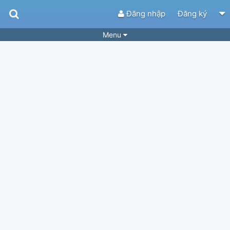
Đăng nhập
Đăng ký
Menu
Bài hát
Guitar Tabs
Playlist
Hợp âm
Điệu bài hát
Thể loại
Tìm theo hợp âm
Tải ứng dụng
Yêu cầu hợp âm
Thành Viên
Khóa học
Quản lý
51
Tắt quảng cáo