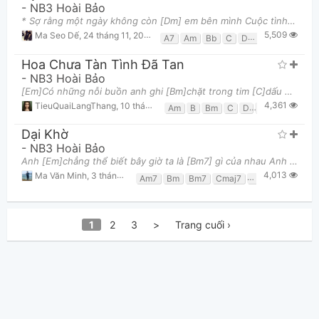
-
NB3 Hoài Bảo
* Sợ rằng một ngày không còn [Dm] em bên mình Cuộc tình tuyệt vời tan thành [Am] mây vô hình Còn
5,509
Ma Seo Dế
,
24 tháng 11, 2020 lúc 03:20pm
A7
Am
Bb
C
Dm
F
Gm
Hoa Chưa Tàn Tình Đã Tan
-
NB3 Hoài Bảo
[Em]Có những nỗi buồn anh ghi [Bm]chặt trong tim [C]dấu đã bao [D]lần anh tổn [G]thương [Em]Vỡ ta
4,361
TieuQuaiLangThang
,
10 tháng 11, 2020 lúc 09:48am
Am
B
Bm
C
D
Em
G
Dại Khờ
-
NB3 Hoài Bảo
Anh [Em]chẳng thể biết bây giờ ta là [Bm7] gì của nhau Anh [Am7] mắt nhung nhớ hôm nào [D] nay toà
4,013
Ma Văn Minh
,
3 tháng 04, 2021 lúc 05:41am
Am7
Bm
Bm7
Cmaj7
D
Em
Em7
G
1
2
3
>
Trang cuối ›