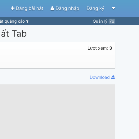
Đăng bài hát
Đăng nhập
Đăng ký
ắt quảng cáo
Quản lý
76
ất Tab
Lượt xem:
3
Download