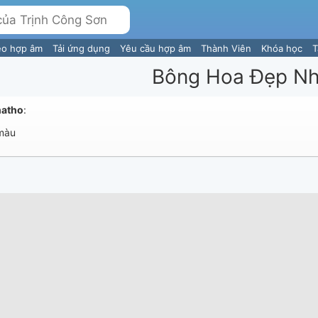
eo hợp âm
Tải ứng dụng
Yêu cầu hợp âm
Thành Viên
Khóa học
T
Bông Hoa Đẹp Nh
hatho
:
màu