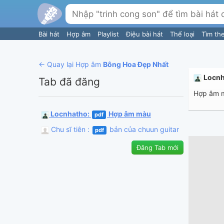
Bài hát
Hợp âm
Playlist
Điệu bài hát
Thể loại
Tìm th
← Quay lại Hợp âm
Bông Hoa Đẹp Nhất
Locn
Tab đã đăng
Hợp âm 
Locnhatho
:
Hợp âm màu
pdf
Chu sĩ tiên
:
bản của chuun guitar
pdf
Đăng Tab mới