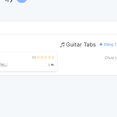
Guitar Tabs
Đăng T
(0)
Chưa c
Fm
G
0