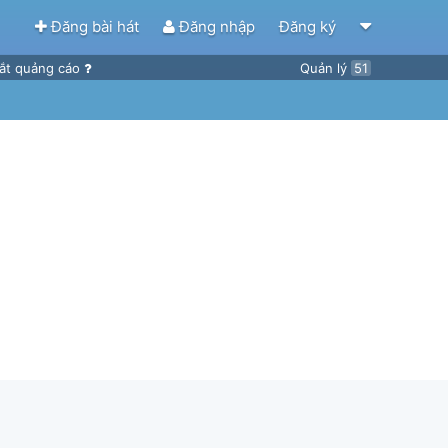
Đăng bài hát
Đăng nhập
Đăng ký
ắt quảng cáo
Quản lý
51