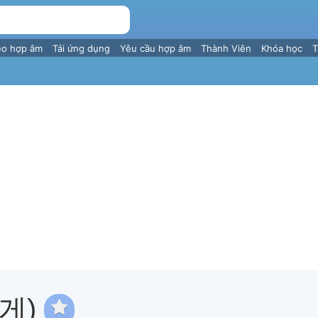
eo hợp âm
Tải ứng dụng
Yêu cầu hợp âm
Thành Viên
Khóa học
T
를게)