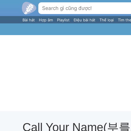
Bài hát
Hợp âm
Playlist
Điệu bài hát
Thể loại
Tìm th
Call Your Name(부