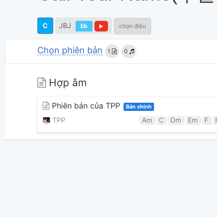
C
JBJ
Eb
chọn điệu
Chọn phiên bản
1
0
Hợp âm
Phiên bản của TPP
Bản chính
TPP
Am
C
Dm
Em
F