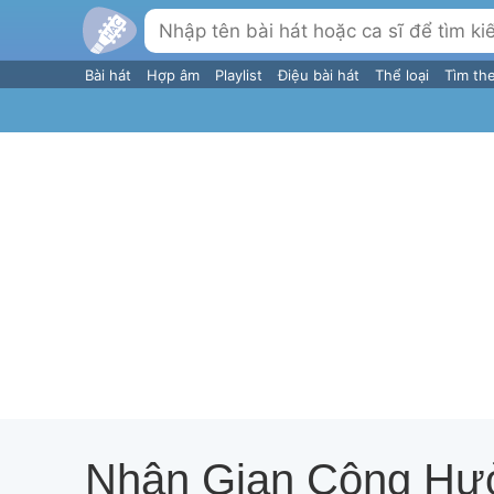
Bài hát
Hợp âm
Playlist
Điệu bài hát
Thể loại
Tìm th
Nhân Gian Cộng H