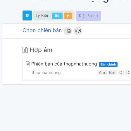
G
Lý Kiện
Bb
Điệu Ballad
Chọn phiên bản
1
0
Hợp âm
Phiên bản của thapnhatnuong
Bản chính
thapnhatnuong
Am
Bm
C
D