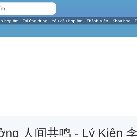
eo hợp âm
Tải ứng dụng
Yêu cầu hợp âm
Thành Viên
Khóa học
T
ưởng 人间共鸣 - Lý Kiện 