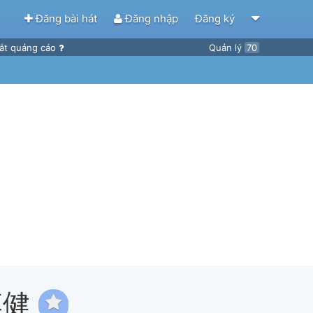
Đăng bài hát
Đăng nhập
Đăng ký
ắt quảng cáo
Quản lý
70
李健