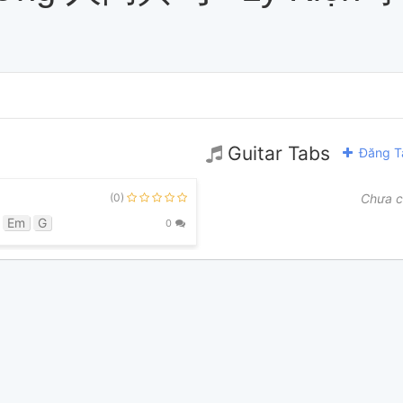
Guitar Tabs
Đăng T
(0)
Chưa c
Em
G
0