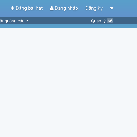
Đăng bài hát
Đăng nhập
Đăng ký
ắt quảng cáo
Quản lý
66