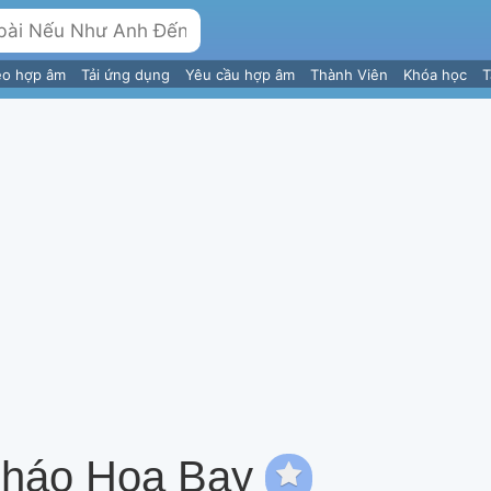
eo hợp âm
Tải ứng dụng
Yêu cầu hợp âm
Thành Viên
Khóa học
T
Pháo Hoa Bay