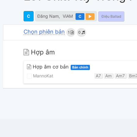
C
Đăng Nam
ViAM
C
Điệu Ballad
Chọn phiên bản
1
0
Hợp âm
Hợp âm cơ bản
Bản chính
MannoKat
A7
Am
Am7
Bm