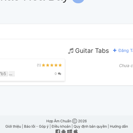
Guitar Tabs
Đăng T
(1)
Chưa c
7b5
C
Dm7
E7
Em
Em7
F
Fm
G
G/b
0
Hợp Âm Chuẩn Ⓒ 2026
Giới thiệu
|
Báo lỗi - Góp ý
|
Điều khoản
|
Quy định bản quyền
|
Hướng dẫn