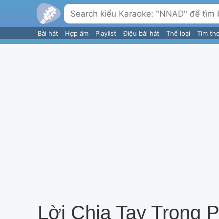
Bài hát
Hợp âm
Playlist
Điệu bài hát
Thể loại
Tìm th
Lời Chia Tay Trong 