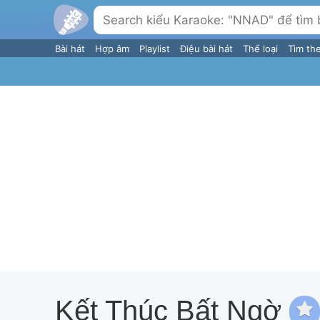
Bài hát
Hợp âm
Playlist
Điệu bài hát
Thể loại
Tìm th
Kết Thúc Bất Ngờ