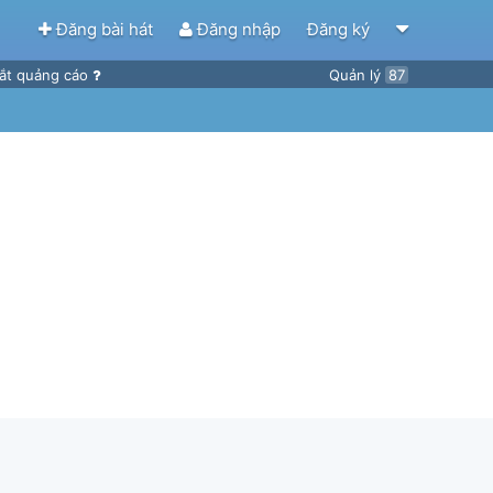
Đăng bài hát
Đăng nhập
Đăng ký
ắt quảng cáo
Quản lý
87