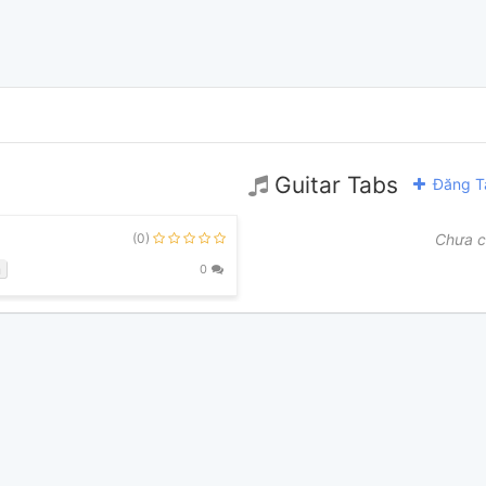
Guitar Tabs
Đăng T
(0)
Chưa c
m
0