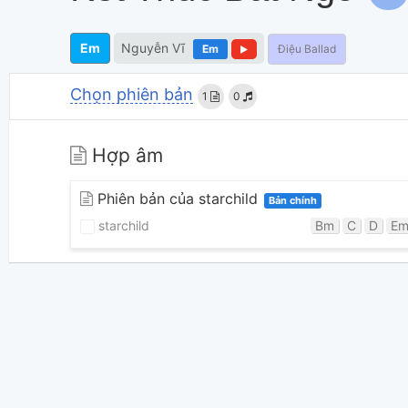
Em
Nguyễn Vĩ
Em
Điệu Ballad
Chọn phiên bản
1
0
Hợp âm
Phiên bản của starchild
Bản chính
starchild
Bm
C
D
E