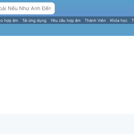
eo hợp âm
Tải ứng dụng
Yêu cầu hợp âm
Thành Viên
Khóa học
T