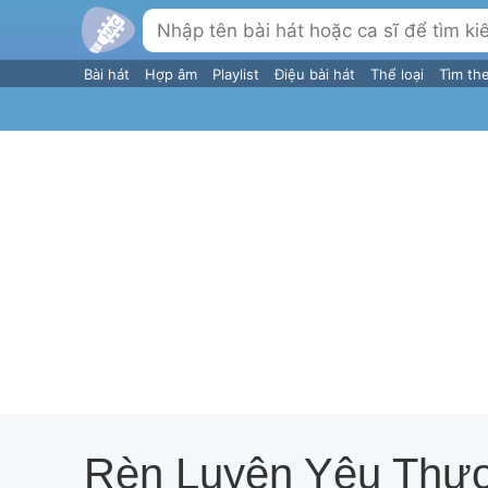
Bài hát
Hợp âm
Playlist
Điệu bài hát
Thể loại
Tìm th
Rèn Luyện Yêu Thươ