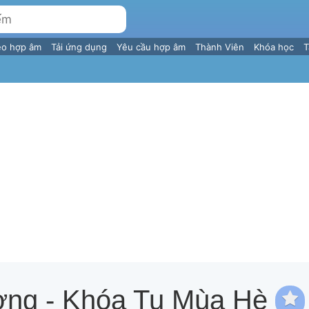
eo hợp âm
Tải ứng dụng
Yêu cầu hợp âm
Thành Viên
Khóa học
T
ng - Khóa Tu Mùa Hè