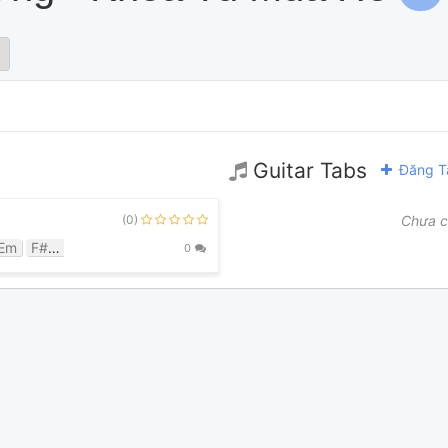
Guitar Tabs
Đăng T
(0)
Chưa c
Em
F#m
G
0