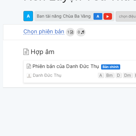
A
Ban tài năng Chùa Ba Vàng
A
chọn điệu
Chọn phiên bản
1
0
Hợp âm
Phiên bản của Danh Đức Thụ
Bản chính
Danh Đức Thụ
A
Bm
D
Dm