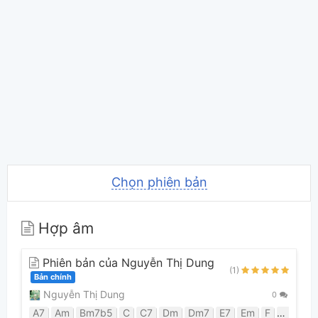
Chọn phiên bản
Hợp âm
Phiên bản của Nguyễn Thị Dung
(1)
Bản chính
Nguyễn Thị Dung
0
A7
Am
Bm7b5
C
C7
Dm
Dm7
E7
Em
F
Fm
G