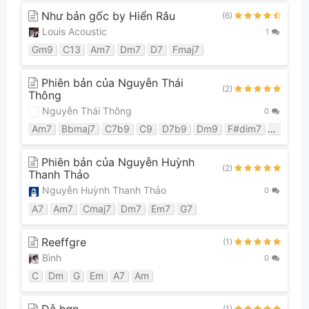
Như bản gốc by Hiển Râu
(6)
Louis Acoustic
1
Gm9
C13
Am7
Dm7
D7
Fmaj7
Phiên bản của Nguyễn Thái
(2)
Thông
Nguyễn Thái Thông
0
Am7
Bbmaj7
C7b9
C9
D7b9
Dm9
F#dim7
Fmaj7
Phiên bản của Nguyễn Huỳnh
(2)
Thanh Thảo
Nguyễn Huỳnh Thanh Thảo
0
A7
Am7
Cmaj7
Dm7
Em7
G7
Reeffgre
(1)
Bình
0
C
Dm
G
Em
A7
Am
Dễ hơn
(1)