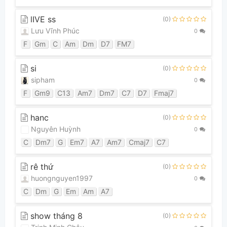
lIVE ss
(0)
Lưu Vĩnh Phúc
0
F
Gm
C
Am
Dm
D7
FM7
si
(0)
sipham
0
F
Gm9
C13
Am7
Dm7
C7
D7
Fmaj7
hanc
(0)
Nguyên Huỳnh
0
C
Dm7
G
Em7
A7
Am7
Cmaj7
C7
rê thứ
(0)
huongnguyen1997
0
C
Dm
G
Em
Am
A7
show tháng 8
(0)