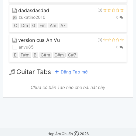
dadasdasdad
(0)
zukatino2010
0
C
Dm
G
Em
Am
A7
version cua An Vu
(0)
anvu85
0
E
F#m
B
G#m
C#m
C#7
Guitar Tabs
Đăng Tab mới
Chưa có bản Tab nào cho bài hát này
Hợp Âm Chuẩn Ⓒ 2026