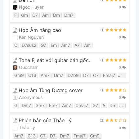
Ngoc Huyen
0
F
Gm
C7
Am
Dm
Dm7
Hợp Âm nâng cao
(1)
Ken Nguyen
0
C
D7sus2
G7
Em
Am7
A7
Am
Tone F, sát với guitar bản gốc.
(1)
Quocnam
0
Gm9
C13
Am7
Dm7
D7b9
D7
C7
Fmaj7
Gm7
Hợp âm Tùng Dương cover
(1)
Anonymous
0
G
Dm7
Gm7
Em7
Am7
Cmaj7
G7
A
Dm
C
A7
Phiên bản của Thảo Lý
(3)
Thảo Lý
0
Am7
C13
C7
D7
Dm7
Fmaj7
Gm9