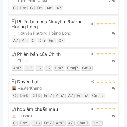
Trịnh Minh Châu
0
C
Dm
G
Em
Am
A7
Phiên bản của Nguyễn Phương
(0)
Hoàng Long
Nguyễn Phương Hoàng Long
0
A7
Am
C
Dm
Em
G7
Phiên bản của Chinh
(0)
Chinh
1
Am7
C13
C7
D7
Dm7
Fmaj7
Gm9
Duyen hát
(0)
MasterKhang
0
C
Dm9
G13
Em7
Am7
A7
Edim7
Cmaj7
hợp âm chuẩn màu
(0)
sonsnek
0
C
Dm9
G13
Em7
Am7
A7
Cmaj7
Dm7