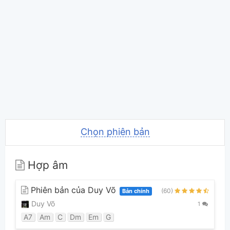
Chọn phiên bản
Hợp âm
Phiên bản của Duy Võ
(60)
Bản chính
Duy Võ
1
A7
Am
C
Dm
Em
G