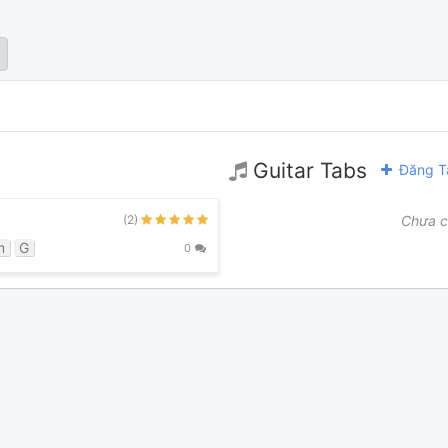
Guitar Tabs
Đăng T
(2)
Chưa c
m
G
0