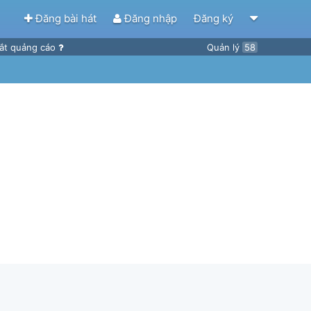
Đăng bài hát
Đăng nhập
Đăng ký
ắt quảng cáo
Quản lý
58