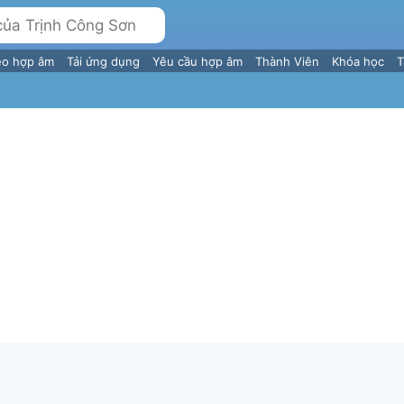
eo hợp âm
Tải ứng dụng
Yêu cầu hợp âm
Thành Viên
Khóa học
T