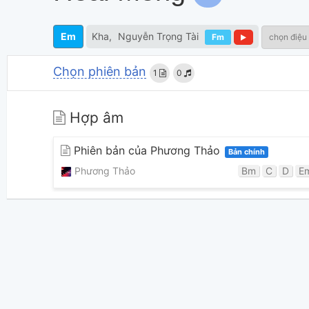
Em
Kha
Nguyễn Trọng Tài
Fm
chọn điệu
Chọn phiên bản
1
0
Hợp âm
Phiên bản của Phương Thảo
Bản chính
Phương Thảo
Bm
C
D
E