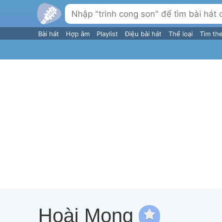
Bài hát
Hợp âm
Playlist
Điệu bài hát
Thể loại
Tìm th
Hoài Mong