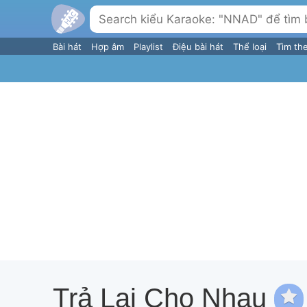
Bài hát
Hợp âm
Playlist
Điệu bài hát
Thể loại
Tìm th
Trả Lại Cho Nhau