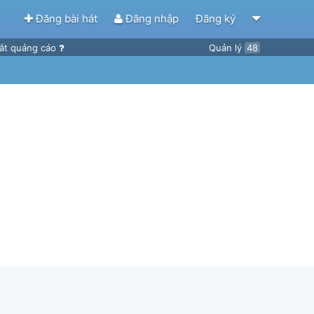
Đăng bài hát
Đăng nhập
Đăng ký
ắt quảng cáo
Quản lý
48