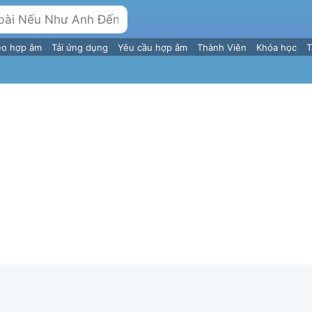
eo hợp âm
Tải ứng dụng
Yêu cầu hợp âm
Thành Viên
Khóa học
T