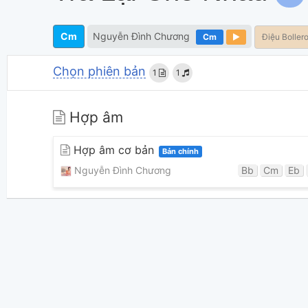
Cm
Nguyễn Đình Chương
Cm
Điệu Boller
Chọn phiên bản
1
1
Hợp âm
Hợp âm cơ bản
Bản chính
Nguyễn Đình Chương
Bb
Cm
Eb