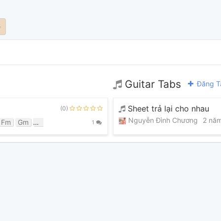
o
Guitar Tabs
Đăng T
Sheet trả lại cho nhau
(0)
Nguyễn Đình Chương
2 năm
Fm
Gm
Gm7
1