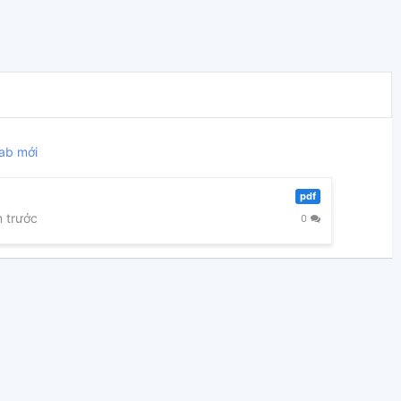
ab mới
pdf
 trước
0