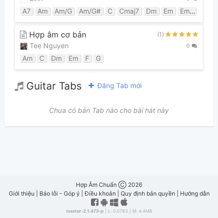
A7
Am
Am/G
Am/G#
C
Cmaj7
Dm
Em
Em7
F#/D
Hợp âm cơ bản
(1)
Tee Nguyen
0
Am
C
Dm
Em
F
G
Guitar Tabs
Đăng Tab mới
Chưa có bản Tab nào cho bài hát này
Hợp Âm Chuẩn Ⓒ 2026
Giới thiệu
|
Báo lỗi - Góp ý
|
Điều khoản
|
Quy định bản quyền
|
Hướng dẫn
master-2.1.473-p
| L: 0.0783 | M: 4.4MB