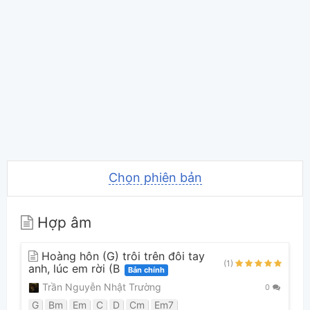
Chọn phiên bản
Hợp âm
Hoàng hôn (G) trôi trên đôi tay
(1)
anh, lúc em rời (B
Bản chính
Trần Nguyễn Nhật Trường
0
G
Bm
Em
C
D
Cm
Em7