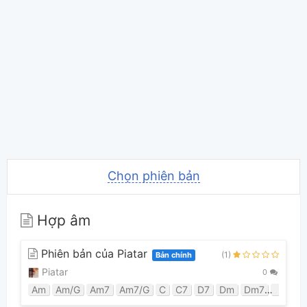
Chọn phiên bản
Hợp âm
Phiên bản của Piatar
(1)
Bản chính
Piatar
0
Am
Am/G
Am7
Am7/G
C
C7
D7
Dm
Dm7
E7
F