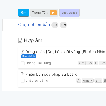
Gm
Trọng Tấn
Điệu Ballad
Chọn phiên bản
2
0
Hợp âm
Dừng chân [Gm]bên suối võng [Bb]đưa Nhìn 
Bản chính
Hoàng Hải Hưng
Gm
Bb
F
Cm
Phiên bản của pháp sư bắt lú
pháp sư bắt lú
A
Amaj7
Bm