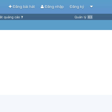
Đăng bài hát
Đăng nhập
Đăng ký
ắt quảng cáo
Quản lý
63