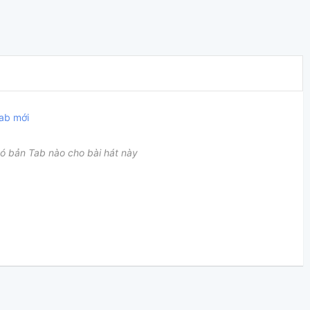
ab mới
ó bản Tab nào cho bài hát này
E7
F#m
F#m7
F#sus4