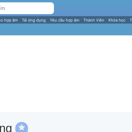
eo hợp âm
Tải ứng dụng
Yêu cầu hợp âm
Thành Viên
Khóa học
T
ng