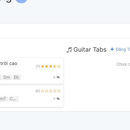
Guitar Tabs
Đăng T
trời cao
Chưa c
(7)
Dm
Eb
0
(0)
Bm7
C#7
C#aug
C#m
C#m7
D#7
D#dim
Dm7
Dmaj7
E
0