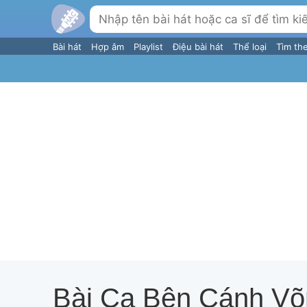
Bài hát
Hợp âm
Playlist
Điệu bài hát
Thể loại
Tìm th
Bài Ca Bên Cánh Võ