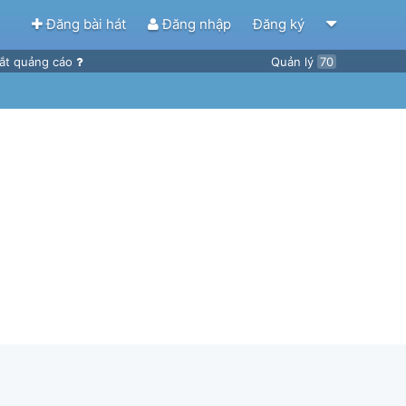
Đăng bài hát
Đăng nhập
Đăng ký
ắt quảng cáo
Quản lý
70