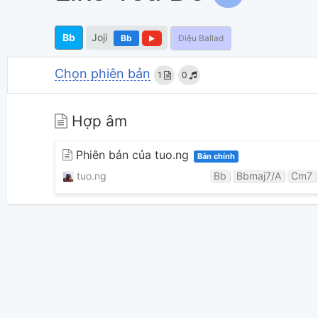
Bb
Joji
Bb
Điệu Ballad
Chọn phiên bản
1
0
Hợp âm
Phiên bản của tuo.ng
Bản chính
tuo.ng
Bb
Bbmaj7/A
Cm7