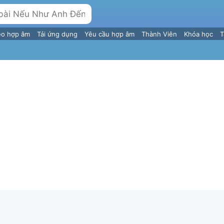
eo hợp âm
Tải ứng dụng
Yêu cầu hợp âm
Thành Viên
Khóa học
T