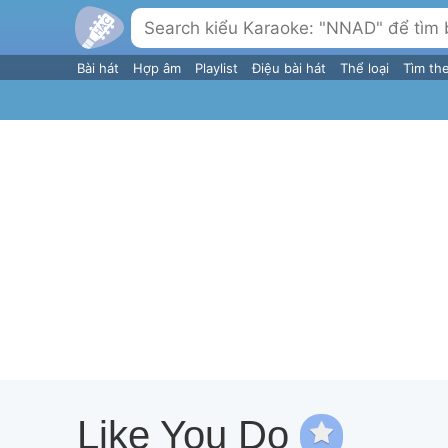
Bài hát
Hợp âm
Playlist
Điệu bài hát
Thể loại
Tìm th
Like You Do