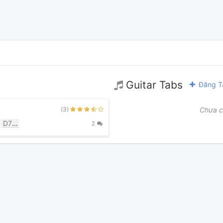
Guitar Tabs
Đăng T
(3)
Chưa c
D7/A
2