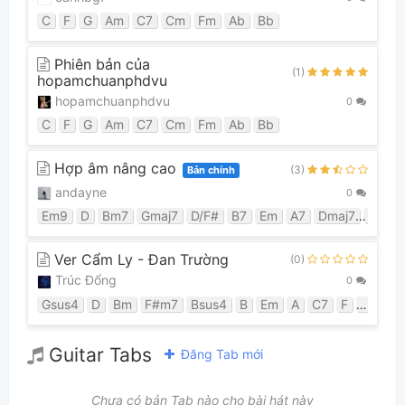
C
F
G
Am
C7
Cm
Fm
Ab
Bb
Phiên bản của
(1)
hopamchuanphdvu
hopamchuanphdvu
0
C
F
G
Am
C7
Cm
Fm
Ab
Bb
Hợp âm nâng cao
(3)
Bản chính
andayne
0
Em9
D
Bm7
Gmaj7
D/F#
B7
Em
A7
Dmaj7
Fmaj7
Ver Cẩm Ly - Đan Trường
(0)
Trúc Đổng
0
Gsus4
D
Bm
F#m7
Bsus4
B
Em
A
C7
F
Bb
G
Guitar Tabs
Đăng Tab mới
Chưa có bản Tab nào cho bài hát này