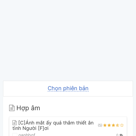
Chọn phiên bản
Hợp âm
[C]Ánh mắt ấy quá thắm thiết ân
(5)
tình Người [F]ơi
oanhbgf
0