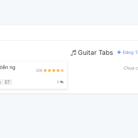
Guitar Tabs
Đăng T
tiễn ng
Chưa c
(29)
m
E7
3