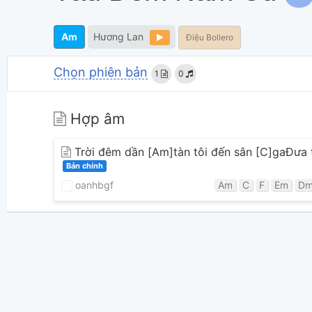
Am
Hương Lan
Điệu Bollero
Chọn phiên bản
1
0
Hợp âm
Trời đêm dần [Am]tàn tôi đến sân [C]gaĐưa 
Bản chính
oanhbgf
Am
C
F
Em
D