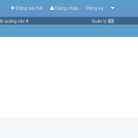
Đăng bài hát
Đăng nhập
Đăng ký
ắt quảng cáo
Quản lý
83