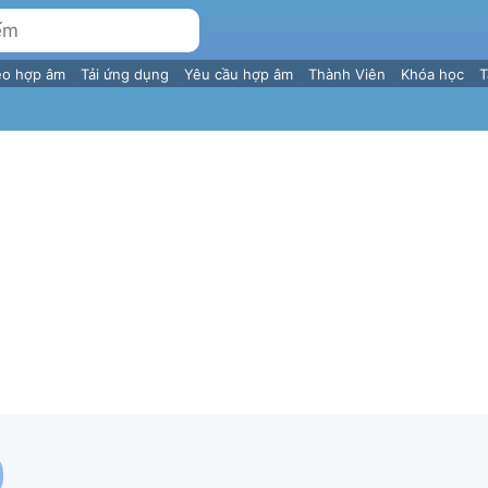
eo hợp âm
Tải ứng dụng
Yêu cầu hợp âm
Thành Viên
Khóa học
T