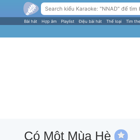
Bài hát
Hợp âm
Playlist
Điệu bài hát
Thể loại
Tìm th
Có Một Mùa Hè