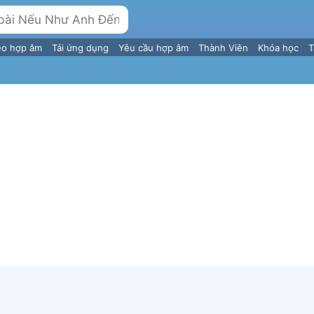
eo hợp âm
Tải ứng dụng
Yêu cầu hợp âm
Thành Viên
Khóa học
T