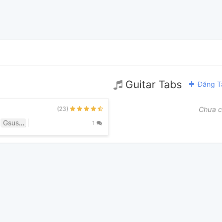
Guitar Tabs
Đăng T
(23)
Chưa c
Gsus4
G
F
1