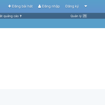
Đăng bài hát
Đăng nhập
Đăng ký
ắt quảng cáo
Quản lý
71