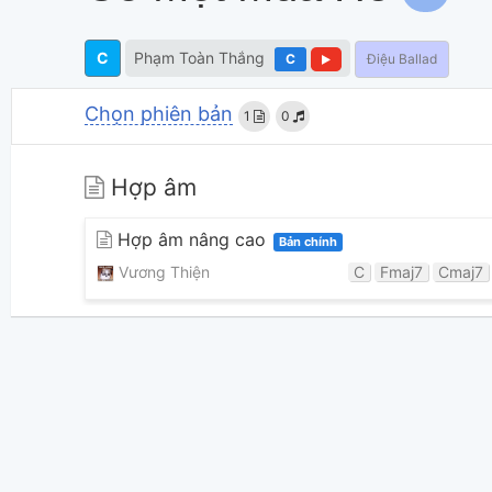
C
Phạm Toàn Thắng
C
Điệu Ballad
Chọn phiên bản
1
0
Hợp âm
Hợp âm nâng cao
Bản chính
Vương Thiện
C
Fmaj7
Cmaj7