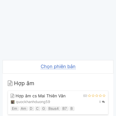
Chọn phiên bản
Hợp âm
Hợp âm cs Mai Thiên Vân
(0)
quockhanhduong59
0
Em
Am
D
C
G
Bsus4
B7
B