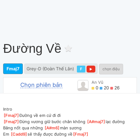
Đường Về
Fmaj7
Grey-D (Đoàn Thế Lân)
F
chọn điệu
An Vũ
Chọn phiên bản
0
20
26
Intro
[
Fmaj7
]
Đường về em cứ đi đi
[
Fmaj7
]
Đừng vương giữ bước chân không 
[
A#maj7
]
lạc đường
Băng nốt qua những 
[
A#m6
]
màn sương
Em 
[
Cadd9
]
sẽ thấy được đường về
[
Fmaj7
]