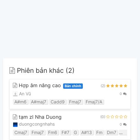
Phiên bản khác (2)
Hợp âm nâng cao
(2)
Bản chính
An Vũ
0
A#m6
A#maj7
Cadd9
Fmaj7
Fmaj7/A
tạm zl Nha Duong
(0)
duongcongnhahs
0
Cmaj7
Fmaj7
Fm6
F#7
G
A#13
Fm
Dm7
G#maj7