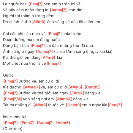
Là người bạn 
[
Fmaj7
]
bên em ở trên lối về
Và hãy cảm nhận từng lời
[
A#maj7
]
 con tim
Người thì thầm ở trong đêm
Đó chính là thứ
[
A#m6
]
 ánh sáng sẽ dẫn lối chân em
Chỉ cần chỉ cần nhìn về 
[
Fmaj7
]
phía trước
Đoạn đường mà em đang bước
Đừng bận tâm 
[
Fmaj7
]
chi đâu những thứ đã qua
Ánh sáng ở ngay 
[
A#maj7
]
kia kìa (Ánh sáng ở ngay kia kìa)
Kìa thế giới em đằng
[
A#m6
]
 kia
Một chút nữa thôi là về
[
Fmaj7
]
Outro
[
Fmaj7
]
Đường về, em cứ đi đi
Kìa đường 
[
A#maj7
]
về, em cứ đi đi
[
A#m6
]
[
Cadd9
]
[
Fmaj7
]
Đường về thế giới em ngay 
[
Fmaj7
]
đằng kia
[
Fmaj7/A
]
Ánh sáng nơi em 
[
A#maj7
]
đằng kia
Tất cả những gì 
[
A#m6
]
thuộc về 
[
Cadd9
]
em ở ngay kia
[
Fmaj7
]
Instrumental
[
Fmaj7
]
[
Fmaj7
]
[
A#maj7
]
[
A#m6
]
(Ooh-ooh)