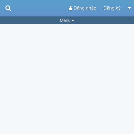
Đăng nhập
Đăng ký
Menu
Bài hát
Guitar Tabs
Playlist
Hợp âm
Điệu bài hát
Thể loại
Tìm theo hợp âm
Tải ứng dụng
Yêu cầu hợp âm
Thành Viên
Khóa học
Quản lý
82
Tắt quảng cáo