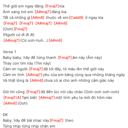
Thế giới em ngay đằng 
[
Fmaj7
]
kia
Ánh sáng nơi em 
[
A#maj7
]
đằng kia
Tất cả những gì
[
A#m6
]
 thuộc về em
[
Cadd9
]
 ở ngay kia
[
Fmaj7
]
[
Fmaj7
]
[
A#maj7
]
[
A#m6
]
(Ooh)
[
Fmaj7
]
(Người cứ đi đi đi)
[
A#maj7
]
(Cứ ooh-huh...)
[
A#m6
]
Verse 1
Baby baby, hãy để từng thanh 
[
Fmaj7
]
âm này (Âm này)
Thay con tim này (Tim này)
Cảm ơn người 
[
Fmaj7
]
đã tới đây, tô màu lên thế giới này
Cảm ơn tình 
[
A#maj7
]
yêu của em băng cùng qua những tháng ngày
Và thật lòng là 
[
A#m6
]
chưa có ai cho anh những cảm giác này
Giờ thì cũng 
[
Fmaj7
]
đã đến lúc nói câu chào (Ooh-ooh ooh-ooh)
[
Fmaj7/A
]
Tạm biệt 
[
A#maj7
]
một tình yêu ta mới đó hôm nào 
[
A#m6
]
(Ooh)
ĐK
Baby, hãy để bài nhạc này
[
Fmaj7
]
 theo
Từng nhịp từng nhịp chân em