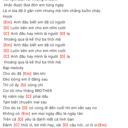
 khắc được đưa đón em từng ngày
Là vì lửa đã ở gần rơm nhưng mà rơm chẳng buồn cháy.
Hook
[
Em
]
 Anh đâu biết em đã có người
[
D
]
 Luôn bên em cho em mĩm cười
[
C
]
 Anh đâu hay mình là người 
[
D
]
 lạ
 thoáng qua là kể thứ ba thôi mà
[
Em
]
 Anh đâu biết em đã có người
[
D
]
 Luôn bên em cho em mĩm cười
[
C
]
 Anh đâu hay mình là người 
[
D
]
 lạ
 thoáng qua là kể thứ ba thôi mà
Rap melody
Cho dù đã 
[
Em
]
 lắm khi
Đèo bòng em ở đằng sau
Thì cô ấy 
[
D
]
 cũng chỉ
Coi tôi như thằng BROTHER
Kỷ niệm này 
[
C
]
 phai dấu
Tạm biệt chuyện mai sau
Cho dù ta 
[
D
]
 có cùng đi đến cuối thì em vẫn say no
Không có 
[
Em
]
 em mọi ngày đều là ngày tàn
Trên cả 
[
D
]
 yêu là đánh mất cả tình bạn
Đành 
[
C
]
 thôi vì, bờ môi hay, vài 
[
D
]
 câu nói…oi ói oi
[
Em
]