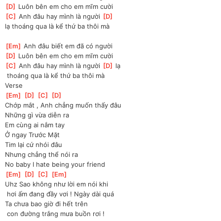
[
D
]
 Luôn bên em cho em mĩm cười
[
C
]
 Anh đâu hay mình là người 
[
D
]
lạ
 thoáng qua là kể thứ ba thôi mà
[
Em
]
 Anh đâu biết em đã có người
[
D
]
 Luôn bên em cho em mĩm cười
[
C
]
 Anh đâu hay mình là người 
[
D
]
 lạ
 thoáng qua là kể thứ ba thôi mà
Verse
[
Em
]
[
D
]
[
C
]
[
D
]
Chớp mắt , Anh chẳng muốn thấy đâu
Những gì vừa diễn ra
Em cùng ai nắm tay
Ở ngay Trước Mặt
Tim lại cứ nhói đâu
Nhưng chẳng thể nói ra
No baby I hate being your friend
[
Em
]
[
D
]
[
C
]
[
Em
]
Uhz Sao không như lời em nói khi
 hơi ấm đang đầy vơi ! Ngày dài quá
Ta chưa bao giờ đi hết trên
 con đường trắng mưa buồn rơi ! 