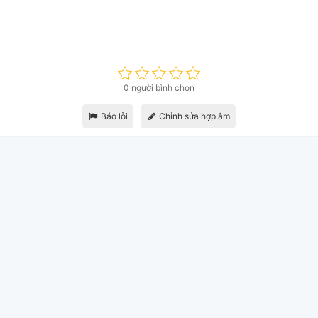
0 người bình chọn
Báo lỗi
Chỉnh sửa hợp âm