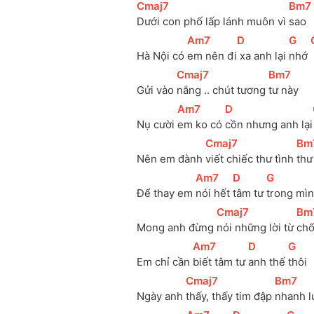
[
Cmaj7
]
[
Bm7
Dưới con phố lấp lánh muôn vì 
sao 
[
Am7
]
[
D
]
[
G
]
[
Hà Nội có 
em nên đi
 xa anh lại 
nhớ 
[
Cmaj7
]
[
Bm7
]
Gửi vào 
nắng .. chút tương 
tư này 
[
Am7
]
[
D
]
Nụ cười 
em ko có 
cồn nhưng anh lại
[
Cmaj7
]
[
Bm
Nên em đành 
viết chiếc thư tình 
thư
[
Am7
]
[
D
]
[
G
]
Để thay em 
nói hết 
tâm tư 
trong mì
[
Cmaj7
]
[
Bm
Mong anh đừng 
nói những lời từ 
chố
[
Am7
]
[
D
]
[
G
]
Em chỉ cần 
biết tâm tư 
anh thế 
thôi 
[
Cmaj7
]
[
Bm7
]
Ngày anh 
thấy, thấy tim đập 
nhanh l