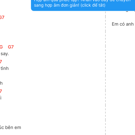
]
[
Cmaj7
]
sang hợp âm đơn giản! (click để tắt)
Thương một
G7
]
Em có anh 
[
G
]
[
G7
]
 say
.
7
]
 tình
nh
7
]
i
úc bên em