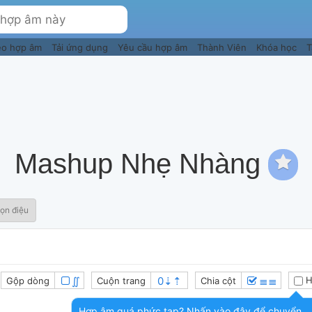
eo hợp âm
Tải ứng dụng
Yêu cầu hợp âm
Thành Viên
Khóa học
T
Mashup Nhẹ Nhàng
ọn điệu
∬
≣≣
H
Gộp dòng
Cuộn trang
Chia cột
Hợp âm quá phức tạp? Nhấn vào đây để chuyển