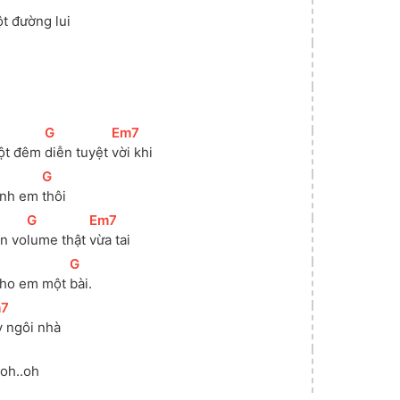
t đường lui
[
G
]
[
Em7
]
ột đêm 
diễn tuyệt 
vời khi 
[
G
]
ình em 
thôi
[
G
]
[
Em7
]
ặn vo
lume thật 
vừa tai
[
G
]
cho em một 
bài.
7
]
y ngôi nhà
oh..oh