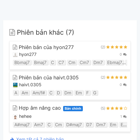
Phiên bản khác (7)
Phiên bản của hyon277
(2)
hyon277
0
Bbmaj7
Bmaj7
C
C7
Cm
Cm7
Dm7
Ebmaj7
Em7b
Phiên bản của haivt.0305
(2)
haivt.0305
0
A
Am
Am/f#
C
D
Dm
Em
F
G
Hợp âm nâng cao
(5)
Bản chính
hehee
1
A#maj7
Am7
C
Cm
D#maj7
D7
Dm7
Em
Emaj7
F
Xem tất cả 7 phiên bản