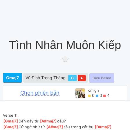
Tình Nhân Muôn Kiếp
Gmaj7
Vũ Đinh Trọng Thắng
G
Điệu Ballad
cmign
Chọn phiên bản
0
0
4
Verse 1:
[
Gmaj7
]
Đến đây từ 
[
A#maj7
]
đâu?
[
Gmaj7
]
Cứ ngỡ như từ 
[
A#maj7
]
sâu trong cát bụi
[
D#maj7
]