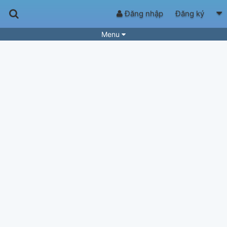
Đăng nhập
Đăng ký
Menu
Bài hát
Guitar Tabs
Playlist
Hợp âm
Điệu bài hát
Thể loại
Tìm theo hợp âm
Tải ứng dụng
Yêu cầu hợp âm
Thành Viên
Khóa học
Quản lý
50
Tắt quảng cáo