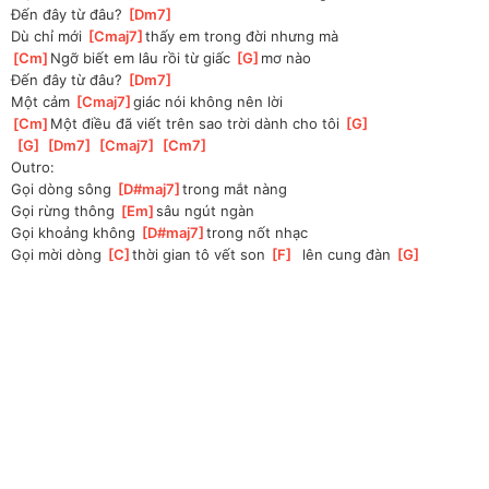
Đến đây từ đâu? 
[
Dm7
]
Dù chỉ mới 
[
Cmaj7
]
thấy em trong đời nhưng mà
[
Cm
]
Ngỡ biết em lâu rồi từ giấc 
[
G
]
mơ nào
Đến đây từ đâu? 
[
Dm7
]
Một cảm 
[
Cmaj7
]
giác nói không nên lời
[
Cm
]
Một điều đã viết trên sao trời dành cho tôi 
[
G
]
[
G
]
[
Dm7
]
[
Cmaj7
]
[
Cm7
]
Outro:
Gọi dòng sông 
[
D#maj7
]
trong mắt nàng
Gọi rừng thông 
[
Em
]
sâu ngút ngàn
Gọi khoảng không 
[
D#maj7
]
trong nốt nhạc 
Gọi mời dòng 
[
C
]
thời gian tô vết son 
[
F
]
  lên cung đàn 
[
G
]