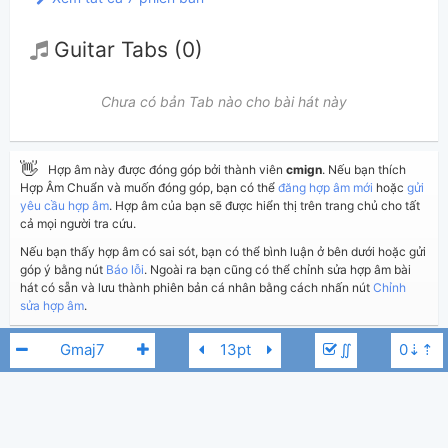
Guitar Tabs (0)
Chưa có bản Tab nào cho bài hát này
👋
Hợp âm này được đóng góp bởi thành viên
cmign
. Nếu bạn thích
Hợp Âm Chuẩn và muốn đóng góp, bạn có thể
đăng hợp âm mới
hoặc
gửi
yêu cầu hợp âm
. Hợp âm của bạn sẽ được hiển thị trên trang chủ cho tất
cả mọi người tra cứu.
Nếu bạn thấy hợp âm có sai sót, bạn có thể bình luận ở bên dưới hoặc gửi
góp ý bằng nút
Báo lỗi
. Ngoài ra bạn cũng có thể chỉnh sửa hợp âm bài
hát có sẵn và lưu thành phiên bản cá nhân bằng cách nhấn nút
Chỉnh
sửa hợp âm
.
∬
Thêm vào
Chia sẻ
In ra giấy
Quản lý
3
Đang chờ duyệt
Cập nhật:
BÌNH LUẬN
8,343
Lượt xem: