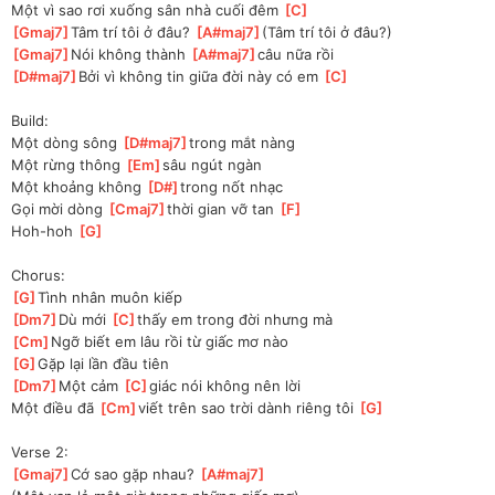
Một
 vì sao rơi xuống sân nhà cuối đêm 
[
C
]
[
Gmaj7
]
Tâm trí tôi ở đâu? 
[
A#maj7
]
(Tâm trí tôi ở đâu?)
[
Gmaj7
]
Nói không thành 
[
A#maj7
]
câu nữa rồi
[
D#maj7
]
Bởi vì không tin giữa đời này có em 
[
C
]
Build:
Một dòng sông 
[
D#maj7
]
trong mắt nàng
Một rừng thông 
[
Em
]
sâu ngút ngàn
Một khoảng không 
[
D#
]
trong nốt nhạc 
Gọi mời dòng 
[
Cmaj7
]
thời gian vỡ tan 
[
F
]
Hoh-hoh 
[
G
]
Chorus:
[
G
]
Tình nhân muôn kiếp
[
Dm7
]
Dù mới 
[
C
]
thấy em trong đời nhưng mà
[
Cm
]
Ngỡ biết em lâu rồi từ giấc mơ nào
[
G
]
Gặp lại lần đầu tiên
[
Dm7
]
Một cảm 
[
C
]
giác nói không nên lời
Một điều đã 
[
Cm
]
viết trên sao trời dành riêng tôi 
[
G
]
Verse 2:
[
Gmaj7
]
Cớ sao gặp nhau? 
[
A#maj7
]