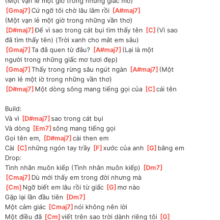
(Một vạn lẻ một giờ trong những giấc mơ)
[
Gmaj7
]
Cứ ngỡ tôi chờ lâu lắm rồi 
[
A#maj7
]
(Một vạn lẻ một giờ trong những vần thơ)
[
D#maj7
]
Để vì sao trong cát bụi tìm thấy tên 
[
C
]
(Vì sao
đã tìm thấy tên) (Trời xanh cho mắt em sâu)
[
Gmaj7
]
Ta đã quen từ đâu? 
[
A#maj7
]
(Lại là một
người trong những giấc mơ tươi đẹp)
[
Gmaj7
]
Thấy trong rừng sâu ngút ngàn 
[
A#maj7
]
(Một
vạn lẻ một iờ trong những vần thơ)
[
D#maj7
]
Một dòng sông mang tiếng gọi của 
[
C
]
cái tên
Build:
Và vì 
[
D#maj7
]
sao trong cát bụi
Và dòng 
[
Em7
]
sông mang tiếng gọi
Gọi tên em, 
[
D#maj7
]
cài then em
Cài 
[
C
]
những ngón tay trầy 
[
F
]
xước của anh 
[
G
]
bằng em
Drop:
Tình nhân muôn kiếp (Tình nhân muôn kiếp) 
[
Dm7
]
[
Cmaj7
]
Dù mới thấy em trong đời nhưng mà
[
Cm
]
Ngỡ biết em lâu rồi từ giấc 
[
G
]
mơ nào
Gặp lại lần đầu tiên 
[
Dm7
]
Một cảm giác 
[
Cmaj7
]
nói không nên lời
Một điều đã 
[
Cm
]
viết trên sao trời dành riêng tôi 
[
G
]