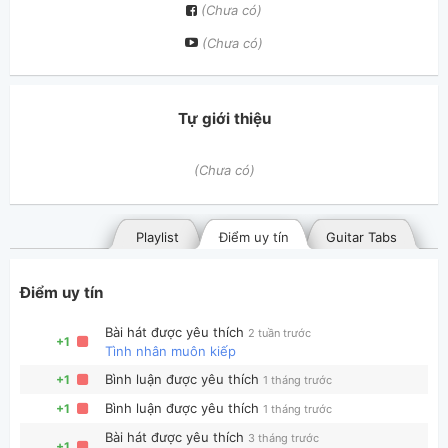
(Chưa có)
(Chưa có)
Tự giới thiệu
(Chưa có)
Playlist
Điểm uy tín
Guitar Tabs
Điểm uy tín
Bài hát được yêu thích
2 tuần trước
+1
Tình nhân muôn kiếp
Bình luận được yêu thích
+1
1 tháng trước
Bình luận được yêu thích
+1
1 tháng trước
Bài hát đã đăng
Bài hát yêu thích
Bài hát được yêu thích
3 tháng trước
+1