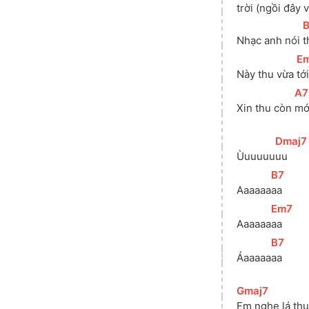
trời
 (ngồi đây 
[
B
Nhạc anh nói 
t
[
E
Này thu vừa 
tới
[
A7
Xin thu còn 
mới
[
Dmaj7
Ùuuuuu
uu
[
B7
]
Aaaaaa
aa
[
Em7
]
Aaaaaa
aa
[
B7
]
Áaaaaa
aa
[
Gmaj7
]
Em nghe lá thu