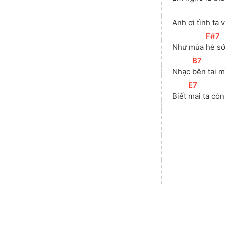
Anh ơi tình ta 
[
F#7
]
Như mùa 
hè sớ
[
B7
]
Nhạc 
bên tai m
[
E7
]
Biết 
mai ta còn