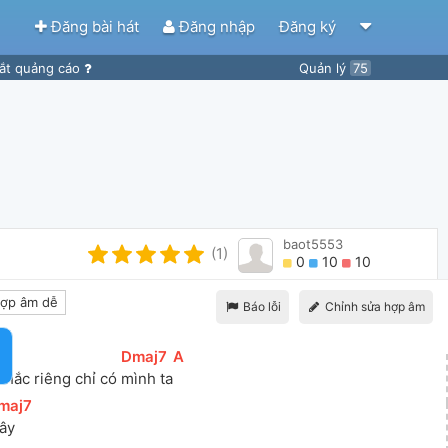
Đăng bài hát
Đăng nhập
Đăng ký
ắt quảng cáo
Quản lý
75
baot5553
(1)
0
10
10
ợp âm dễ
Báo lỗi
Chỉnh sửa hợp âm
[
A
]
[
Dmaj7
]
[
A
]
khắc riêng chỉ có 
mình ta
maj7
]
ây 