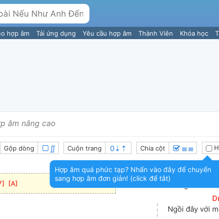
eo hợp âm
Tải ứng dụng
Yêu cầu hợp âm
Thành Viên
Khóa học
T
p âm nâng cao
∬
≣≣
H
Gộp dòng
Cuộn trang
Chia cột
Hợp âm quá phức tạp? Nhấn vào đây để chuyển
sang hợp âm đơn giản! (click để tắt)
7
]
[
A
]
Trong khoảnh 
[
D
Ngồi đây với 
m