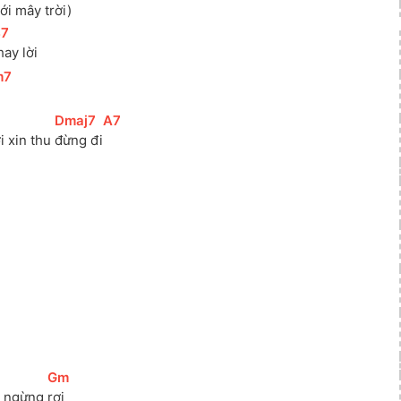
với mây trời)
7
]
hay lời
m7
]
]
[
Dmaj7
]
[
A7
]
 xin thu 
đừng đi
]
[
Gm
]
 ngừng 
rơi