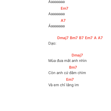
Aaaaaa
aa
[
Em7
]
Aaaaaa
aa
[
A7
]
Áaaaaa
aa
[
Dmaj7
]
[
Bm7
]
[
B7
]
[
Em7
]
[
A
]
[
A7
]
Dạo: 
[
Dmaj7
]
Mùa đưa mắt 
anh nhìn
[
Bm7
]
Còn anh cứ 
đắm chìm
[
Em7
]
Và em chỉ 
lắng im