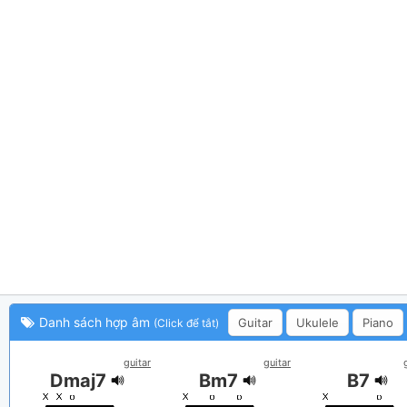
Danh sách hợp âm
Guitar
Ukulele
Piano
(Click để tắt)
guitar
guitar
Dmaj7
Bm7
B7