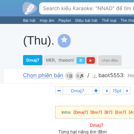
Bài hát
Hợp âm
Playlist
Điệu bài hát
Thể loại
Tìm th
(thu).
Dmaj7
MER
thaison!
D
chọn điệu
Chọn phiên bản
/
baot5553:
Hợ
1
0
Intro: 
[
Dmaj7
]
[
Bm7
]
[
B7
]
[
Em7
]
[
A
[
Dmaj7
]
Từng hạt nắng 
êm đềm