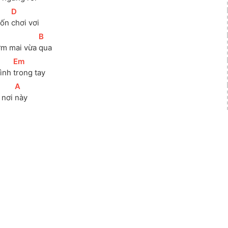
[
D
]
vốn 
chơi vơi
[
B
]
m mai vừa 
qua
[
Em
]
ình 
trong tay
[
A
]
 nơi 
này