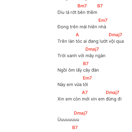
[
Bm7
]
[
B7
]
Dìu lá rớt 
bên thềm
[
Em7
]
Đọng trên mái hiên 
nhà
[
A
]
[
Dmaj7
]
Trên làn 
tóc ai đang lướt 
vội qua
[
Dmaj7
]
Trời xanh với 
mây ngàn
[
B7
]
Ngồi ôm lấy 
cây đàn
[
Em7
]
Này em vừa 
tới
[
A7
]
[
Dmaj7
]
Xin em còn 
mới xin em 
đừng đi
[
Dmaj7
]
Ùuuuuu
uu
[
B7
]