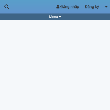
Đăng nhập
Đăng ký
Menu
Bài hát
Guitar Tabs
Playlist
Hợp âm
Điệu bài hát
Thể loại
Tìm theo hợp âm
Tải ứng dụng
Yêu cầu hợp âm
Thành Viên
Khóa học
Quản lý
57
Tắt quảng cáo