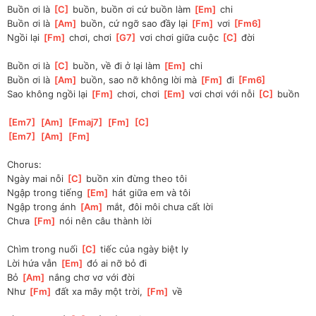
Buồn ơi là 
[
C
]
 buồn, buồn ơi cứ buồn làm 
[
Em
]
 chi
Buồn ơi là 
[
Am
]
 buồn, cứ ngỡ sao đầy lại 
[
Fm
]
 vơi 
[
Fm6
]
Ngồi lại 
[
Fm
]
 chơi, chơi 
[
G7
]
 vơi chơi giữa cuộc 
[
C
]
 đời
Buồn ơi là 
[
C
]
 buồn, về đi ở lại làm 
[
Em
]
 chi
Buồn ơi là 
[
Am
]
 buồn, sao nỡ không lời mà 
[
Fm
]
 đi 
[
Fm6
]
Sao không ngồi lại 
[
Fm
]
 chơi, chơi 
[
Em
]
 vơi chơi với nỗi 
[
C
]
 buồn
[
Em7
]
[
Am
]
[
Fmaj7
]
[
Fm
]
[
C
]
[
Em7
]
[
Am
]
[
Fm
]
Chorus:
Ngày mai nỗi 
[
C
]
 buồn xin đừng theo tôi
Ngập trong tiếng 
[
Em
]
 hát giữa em và tôi
Ngập trong ánh 
[
Am
]
 mắt, đôi môi chưa cất lời
Chưa 
[
Fm
]
 nói nên câu thành lời
Chìm trong nuối 
[
C
]
 tiếc của ngày biệt ly
Lời hứa vẫn 
[
Em
]
 đó ai nỡ bỏ đi
Bỏ 
[
Am
]
 nắng chơ vơ với đời
Như 
[
Fm
]
 đất xa mây một trời, 
[
Fm
]
 về