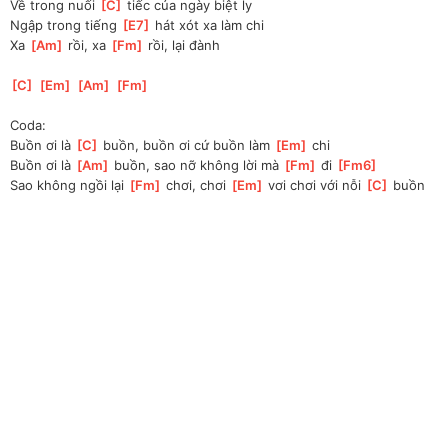
Về trong nuối 
[
C
]
 tiếc của ngày biệt ly
Ngập trong tiếng 
[
E7
]
 hát xót xa làm chi
Xa 
[
Am
]
 rồi, xa 
[
Fm
]
 rồi, lại đành
[
C
]
[
Em
]
[
Am
]
[
Fm
]
Coda:
Buồn ơi là 
[
C
]
 buồn, buồn ơi cứ buồn làm 
[
Em
]
 chi
Buồn ơi là 
[
Am
]
 buồn, sao nỡ không lời mà 
[
Fm
]
 đi 
[
Fm6
]
Sao không ngồi lại 
[
Fm
]
 chơi, chơi 
[
Em
]
 vơi chơi với nỗi 
[
C
]
 buồn