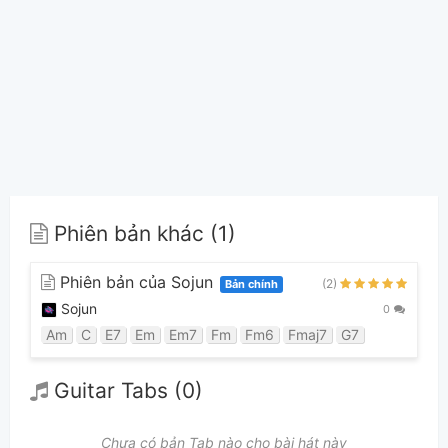
Phiên bản khác (1)
Phiên bản của Sojun
(2)
Bản chính
Sojun
0
Am
C
E7
Em
Em7
Fm
Fm6
Fmaj7
G7
Guitar Tabs (0)
Chưa có bản Tab nào cho bài hát này