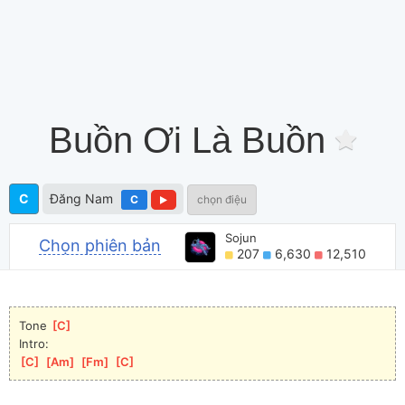
Buồn Ơi Là Buồn
C
Đăng Nam
C
chọn điệu
Sojun
Chọn phiên bản
207
6,630
12,510
Tone 
[
C
]
Intro:
[
C
]
[
Am
]
[
Fm
]
[
C
]