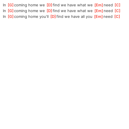
In 
[
G
]
coming home we 
[
D
]
find we have what we 
[
Em
]
need 
[
C
]
In 
[
G
]
coming home we 
[
D
]
find we have what we 
[
Em
]
need 
[
C
]
In 
[
G
]
coming home you'll 
[
D
]
find we have all you 
[
Em
]
need 
[
C
]