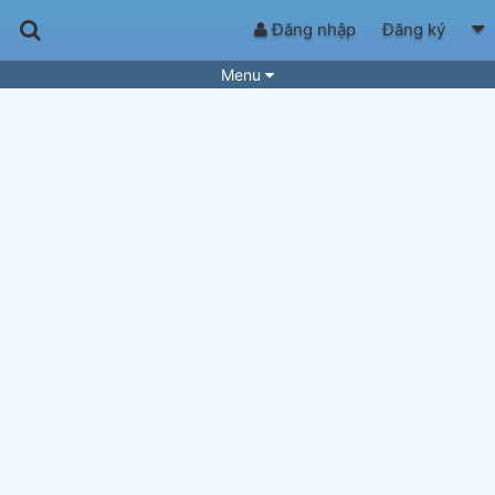
Đăng nhập
Đăng ký
Menu
Bài hát
Guitar Tabs
Playlist
Hợp âm
Điệu bài hát
Thể loại
Tìm theo hợp âm
Tải ứng dụng
Yêu cầu hợp âm
Thành Viên
Khóa học
Quản lý
53
Tắt quảng cáo