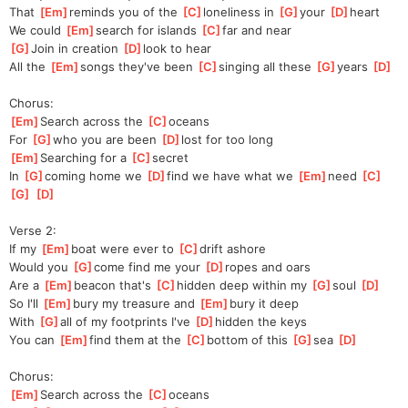
That 
[
Em
]
reminds you of the 
[
C
]
loneliness in 
[
G
]
your 
[
D
]
heart 
We could 
[
Em
]
search for islands 
[
C
]
far and near 
[
G
]
Join in creation 
[
D
]
look to hear 
All the 
[
Em
]
songs they've been 
[
C
]
singing all these 
[
G
]
years 
[
D
]
Chorus:
[
Em
]
Search across the 
[
C
]
oceans 
For 
[
G
]
who you are been 
[
D
]
lost for too long 
[
Em
]
Searching for a 
[
C
]
secret 
In 
[
G
]
coming home we 
[
D
]
find we have what we 
[
Em
]
need 
[
C
]
[
G
]
[
D
]
Verse 2:
If my 
[
Em
]
boat were ever to 
[
C
]
drift ashore 
Would you 
[
G
]
come find me your 
[
D
]
ropes and oars 
Are a 
[
Em
]
beacon that's 
[
C
]
hidden deep within my 
[
G
]
soul 
[
D
]
So I'll 
[
Em
]
bury my treasure and 
[
Em
]
bury it deep 
With 
[
G
]
all of my footprints I've 
[
D
]
hidden the keys 
You can 
[
Em
]
find them at the 
[
C
]
bottom of this 
[
G
]
sea 
[
D
]
Chorus:
[
Em
]
Search across the 
[
C
]
oceans 