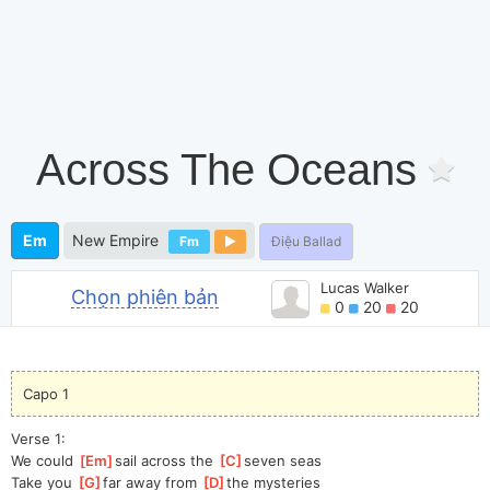
Across The Oceans
Em
New Empire
Fm
Điệu Ballad
Lucas Walker
Chọn phiên bản
0
20
20
Capo 1
Verse 1:
We could 
[
Em
]
sail across the 
[
C
]
seven seas 
Take you 
[
G
]
far away from 
[
D
]
the mysteries 