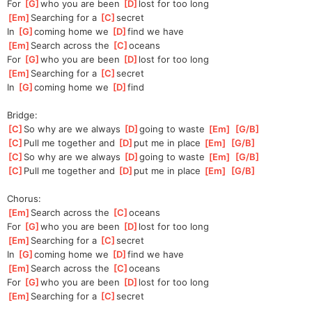
For 
[
G
]
who you are been 
[
D
]
lost for too long 
[
Em
]
Searching for a 
[
C
]
secret 
In 
[
G
]
coming home we 
[
D
]
find we have 
[
Em
]
Search across the 
[
C
]
oceans
For 
[
G
]
who you are been 
[
D
]
lost for too long
[
Em
]
Searching for a 
[
C
]
secret 
In 
[
G
]
coming home we 
[
D
]
find 
Bridge:
[
C
]
So why are we always 
[
D
]
going to waste 
[
Em
]
[
G/B
]
[
C
]
Pull me together and 
[
D
]
put me in place 
[
Em
]
[
G/B
]
[
C
]
So why are we always 
[
D
]
going to waste 
[
Em
]
[
G/B
]
[
C
]
Pull me together and 
[
D
]
put me in place 
[
Em
]
[
G/B
]
Chorus:
[
Em
]
Search across the 
[
C
]
oceans
For 
[
G
]
who you are been 
[
D
]
lost for too long 
[
Em
]
Searching for a 
[
C
]
secret 
In 
[
G
]
coming home we 
[
D
]
find we have 
[
Em
]
Search across the 
[
C
]
oceans
For 
[
G
]
who you are been 
[
D
]
lost for too long 
[
Em
]
Searching for a 
[
C
]
secret 