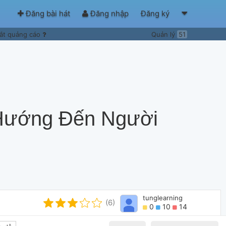
Đăng bài hát
Đăng nhập
Đăng ký
ắt quảng cáo
Quản lý
51
 Hướng Đến Người
tunglearning
(6)
0
10
14