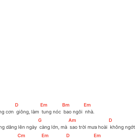
[
D
]
[
Em
]
[
Bm
]
[
Em
]
ng cơn 
 giông, làm 
 tung nóc 
 bao ngôi 
 nhà. 
[
G
]
[
Am
]
[
D
]
ng dâng lên ngày 
 càng lớn, mà 
 sao trời mưa hoài 
 không ngớt
[
Cm
]
[
Em
]
[
D
]
[
Em
]