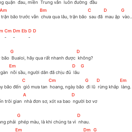
ng quặn 
 đau, miền 
 Trung vẫn 
 luôn đường 
 đầu
[
Am
]
[
Bm
]
[
C
]
[
D
]
[
G
]
 trận bão trước vẫn 
 chưa qua lâu, trận bão 
 sau đã 
 mau ập 
 vào
m
]
[
Cm
]
[
Dm
]
[
Eb
]
[
D
]
[
D
]
-
-
-
[
G
]
[
D
]
 bão 
 Bualoi, hãy qua rất nhanh được 
 không? 
[
Em
]
[
D
]
[
G
]
ngàn 
 nỗi sầu, người dân đã chịu đủ 
 lâu 
[
C
]
[
Cm
]
[
G
]
[
D
]
[
Em
]
y bão đến 
 gió mưa tan 
 hoang, ngày bão 
 đi lũ 
 rừng khắp 
 làng.
[
A
]
[
D
]
n trôi gian 
 nhà đơn sơ, xót xa bao 
 người bơ vơ
[
G
]
[
D
]
ng phải 
 phép màu, là khi chúng ta vì 
 nhau.
[
Em
]
[
Dm
]
[
G
]