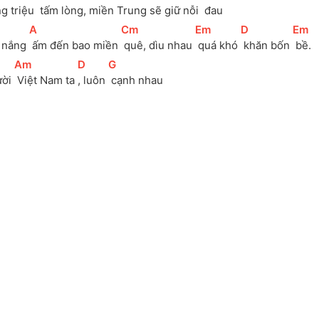
g triệu 
 tấm lòng, miền Trung sẽ giữ nỗi 
 đau 
[
A
]
[
Cm
]
[
Em
]
[
D
]
[
Em
]
 nắng 
 ấm đến bao miền 
 quê, dìu nhau 
 quá khó 
 khăn bốn 
 bề.
[
Am
]
[
D
]
[
G
]
ời 
 Việt Nam ta 
, luôn 
 cạnh nhau