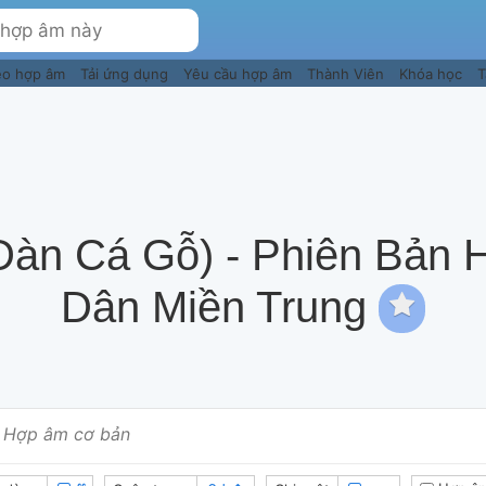
eo hợp âm
Tải ứng dụng
Yêu cầu hợp âm
Thành Viên
Khóa học
T
àn Cá Gỗ) - Phiên Bản
Dân Miền Trung
Hợp âm cơ bản