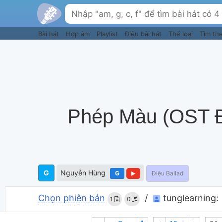
Bài hát
Hợp âm
Playlist
Điệu bài hát
Thể loại
Tìm th
Phép Màu (OST Đ
G
Nguyễn Hùng
G
Điệu Ballad
Chọn phiên bản
/
tunglearning:
1
0