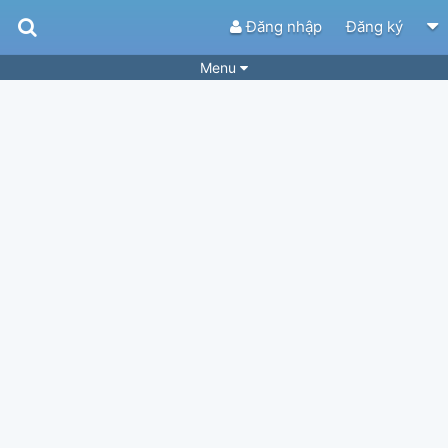
Đăng nhập
Đăng ký
Menu
Bài hát
Guitar Tabs
Playlist
Hợp âm
Điệu bài hát
Thể loại
Tìm theo hợp âm
Tải ứng dụng
Yêu cầu hợp âm
Thành Viên
Khóa học
Quản lý
34
Tắt quảng cáo