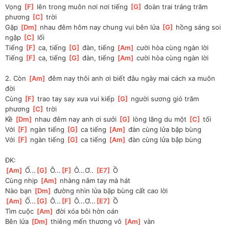
Vọng 
[
F
]
 lên trong muôn nơi nơi tiếng 
[
G
]
 đoàn trai tráng trăm 
phương 
[
C
]
 trời
Gặp 
[
Dm
]
 nhau đêm hôm nay chung vui bên lửa 
[
G
]
 hồng sáng soi 
ngập 
[
C
]
 lối
Tiếng 
[
F
]
 ca, tiếng 
[
G
]
 đàn, tiếng 
[
Am
]
 cười hòa cùng ngàn lời
Tiếng 
[
F
]
 ca, tiếng 
[
G
]
 đàn, tiếng 
[
Am
]
 cười hòa cùng ngàn lời
2. Còn 
[
Am
]
 đêm nay thôi anh ơi biết đâu ngày mai cách xa muôn 
đời
Cùng 
[
F
]
 trao tay say xưa vui kiếp 
[
G
]
 người sương gió trăm 
phương 
[
C
]
 trời
Kề 
[
Dm
]
 nhau đêm nay anh ơi sưởi 
[
G
]
 lòng lãng du một 
[
C
]
 tối
Với 
[
F
]
 ngàn tiếng 
[
G
]
 ca tiếng 
[
Am
]
 đàn cùng lửa bập bùng
Với 
[
F
]
 ngàn tiếng 
[
G
]
 ca tiếng 
[
Am
]
 đàn cùng lửa bập bùng
ĐK:
[
Am
]
 Ố...
[
G
]
 Ô...
[
F
]
 Ô...Ơ.. 
[
E7
]
 Ồ
Cùng nhịp 
[
Am
]
 nhàng nắm tay mà hát
Nào bạn 
[
Dm
]
 đường nhìn lửa bập bùng cất cao lời
[
Am
]
 Ố...
[
G
]
 Ô...
[
F
]
 Ô...Ơ...
[
E7
]
 Ồ
Tìm cuộc 
[
Am
]
 đời xóa bôi hờn oán
Bên lửa 
[
Dm
]
 thiêng mến thương vô 
[
Am
]
 vàn