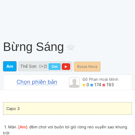
Bừng Sáng
Am
Thế Sơn
(+2)
Cm
Bossa Nova
Đỗ Phan Hoài Minh
Chọn phiên bản
0
174
193
Capo 3
 1. Màn 
[
Am
]
 đêm chơi vơi buôn lơi gió rừng reo xuyến sao khung 
trời