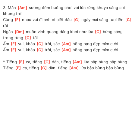
3. Màn 
[
Am
]
 sương đêm buông chơi vơi lửa rừng khuya sáng soi 
khung trời
Cùng 
[
F
]
 nhau vui đi anh ơi biết đâu 
[
G
]
 ngày mai sáng tươi lên 
[
C
]
rồi
Ngàn 
[
Dm
]
 muôn vinh quang dâng khơi như lửa 
[
G
]
 bừng sáng 
trong rừng 
[
C
]
 tối
Ấm 
[
F
]
 vui, khắp 
[
G
]
 trời, sắc 
[
Am
]
 hồng rạng đẹp mỉm cười
Ấm 
[
F
]
 vui, khắp 
[
G
]
 trời, sắc 
[
Am
]
 hồng rạng đẹp mỉm cười
* Tiếng 
[
F
]
 ca, tiếng 
[
G
]
 đàn, tiếng 
[
Am
]
 lửa bập bùng bập bùng
Tiếng 
[
F
]
 ca, tiếng 
[
G
]
 đàn, tiếng 
[
Am
]
 lửa bập bùng bập bùng.