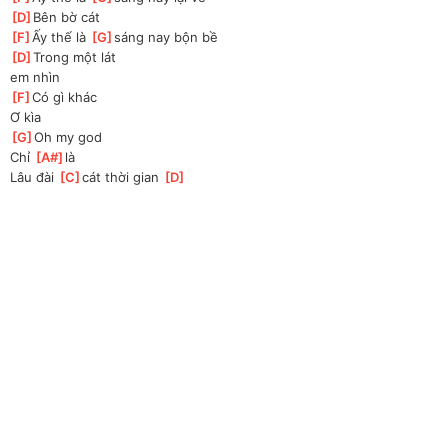
[
D
]
Bên bờ cát
[
F
]
Ấy thế là 
[
G
]
sáng nay bộn bề 
[
D
]
Trong một lát
em nhìn
[
F
]
Có gì khác
Ơ kìa
[
G
]
Oh my god 
Chỉ 
[
A#
]
là 
Lâu đài 
[
C
]
cát thời gian 
[
D
]