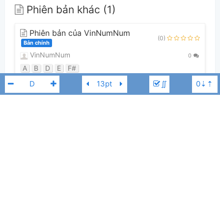
Phiên bản khác (1)
Phiên bản của VinNumNum
(0)
Bản chính
VinNumNum
0
A
B
D
E
F#
∬
Guitar Tabs (0)
Chưa có bản Tab nào cho bài hát này
Thỏ Trauma
F#
👋
Hợp âm này được đóng góp bởi thành viên
VinNumNum
. Nếu bạn
thích Hợp Âm Chuẩn và muốn đóng góp, bạn có thể
đăng hợp âm mới
hoặc
gửi yêu cầu hợp âm
. Hợp âm của bạn sẽ được hiển thị trên trang
chủ cho tất cả mọi người tra cứu.
Nếu bạn thấy hợp âm có sai sót, bạn có thể bình luận ở bên dưới hoặc gửi
góp ý bằng nút
Báo lỗi
. Ngoài ra bạn cũng có thể chỉnh sửa hợp âm bài
hát có sẵn và lưu thành phiên bản cá nhân bằng cách nhấn nút
Chỉnh