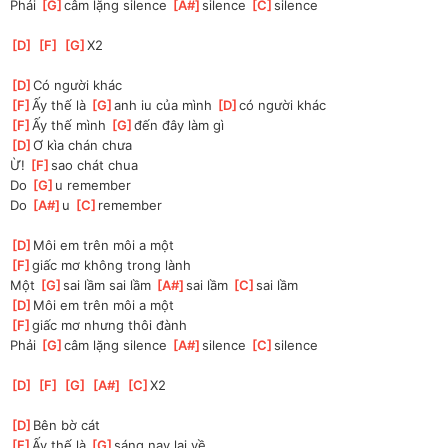
Phải 
[
G
]
câm lặng silence 
[
A#
]
silence 
[
C
]
silence 
[
D
]
[
F
]
[
G
]
X2
[
D
]
Có người khác 
[
F
]
Ấy thế là 
[
G
]
anh iu của mình 
[
D
]
có người khác 
[
F
]
Ấy thế mình 
[
G
]
đến đây làm gì
[
D
]
Ơ kìa chán chưa
Ừ! 
[
F
]
sao chát chua
Do 
[
G
]
u remember 
Do 
[
A#
]
u 
[
C
]
remember
[
D
]
Môi em trên môi a một 
[
F
]
giấc mơ không trong lành
Một 
[
G
]
sai lầm sai lầm 
[
A#
]
sai lầm 
[
C
]
sai lầm
[
D
]
Môi em trên môi a một 
[
F
]
giấc mơ nhưng thôi đành
Phải 
[
G
]
câm lặng silence 
[
A#
]
silence 
[
C
]
silence 
[
D
]
[
F
]
[
G
]
[
A#
]
[
C
]
X2
[
D
]
Bên bờ cát 
[
F
]
Ấy thế là 
[
G
]
sáng nay lại về