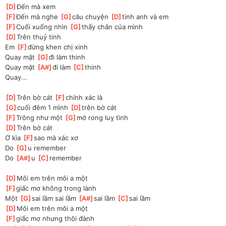
[
D
]
Đến mà xem 
[
F
]
Đến mà nghe 
[
G
]
câu chuyện 
[
D
]
tình anh và em
[
F
]
Cuối xuống nhìn 
[
G
]
thấy chân của mình 
[
D
]
Trên thuỷ tinh 
Em 
[
F
]
đừng khen chị xinh
Quay mặt 
[
G
]
đi làm thinh 
Quay mặt 
[
A#
]
đi làm 
[
C
]
thinh
Quay...
[
D
]
Trên bờ cát 
[
F
]
chính xác là 
[
G
]
cuối đêm 1 mình 
[
D
]
trên bờ cát
[
F
]
Trông như một 
[
G
]
mớ rong luỵ tình 
[
D
]
Trên bờ cát
Ơ kìa 
[
F
]
sao mà xác xơ
Do 
[
G
]
u remember 
Do 
[
A#
]
u 
[
C
]
remember
[
D
]
Môi em trên môi a một 
[
F
]
giấc mơ không trong lành
Một 
[
G
]
sai lầm sai lầm 
[
A#
]
sai lầm 
[
C
]
sai lầm
[
D
]
Môi em trên môi a một 
[
F
]
giấc mơ nhưng thôi đành