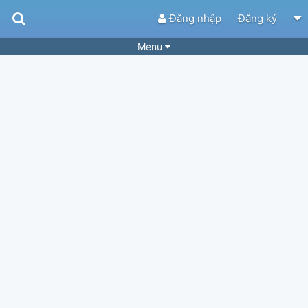
Đăng nhập
Đăng ký
Menu
Bài hát
Guitar Tabs
Playlist
Hợp âm
Điệu bài hát
Thể loại
Tìm theo hợp âm
Tải ứng dụng
Yêu cầu hợp âm
Thành Viên
Khóa học
Quản lý
82
Tắt quảng cáo