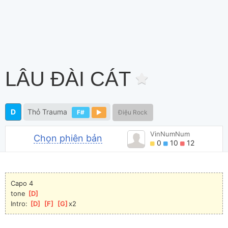
LÂU ĐÀI CÁT
D
Thỏ Trauma
F#
Điệu Rock
VinNumNum
Chọn phiên bản
0
10
12
Capo 4
tone 
[
D
]
Intro: 
[
D
]
[
F
]
[
G
]
x2