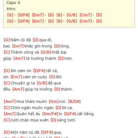
Capo 4
Intro
[
G
]
- 
[
D/F#
]
[
Em7
]
- 
[
D
]
[
B
]
- 
[
G/B
]
[
Cm7
]
- 
[
D
]
[
G
]
- 
[
D/F#
]
[
Em7
]
- 
[
D
]
[
B
]
- 
[
G/B
]
[
Cm7
]
- 
[
D
]
[
G
]
Năm cũ đã 
[
D
]
qua đi, 
bao 
[
Em7
]
khắc ghi trong 
[
D
]
lòng.
[
C
]
Thành công và 
[
G/B
]
thất bại
giúp 
[
Am7
]
ta trưởng thành 
[
D
]
hơn.
[
G
]
Xin cám ơn 
[
D/F#
]
tất cả, 
xin 
[
Em7
]
cám ơn cuộc 
[
D
]
đời.
[
C
]
Chuyện gì ta 
[
G/B
]
đã qua
đều 
[
Am7
]
giúp ta trưởng 
[
D
]
thành.
[
Am7
]
Hoa thắm muôn 
[
Gm
]
nơi. 
[
B/D#
]
[
C
]
Chim ngân muôn ngàn 
[
D
]
lời ca.
[
Am7
]
Quên hết âu 
[
Dm/F#
]
lo 
[
D/F#
]
cất tiếng 
[
C
]
cười chào mùa xuân 
[
D
]
sáng tươi.
[
G
]
Một năm cũ đã 
[
D/F#
]
qua, 