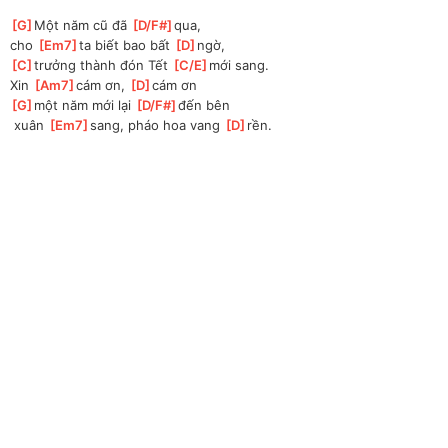
[
G
]
Một năm cũ đã 
[
D/F#
]
qua, 
cho 
[
Em7
]
ta biết bao bất 
[
D
]
ngờ, 
[
C
]
trưởng thành đón Tết 
[
C/E
]
mới sang.
Xin 
[
Am7
]
cám ơn, 
[
D
]
cám ơn
[
G
]
một năm mới lại 
[
D/F#
]
đến bên
 xuân 
[
Em7
]
sang, pháo hoa vang 
[
D
]
rền.