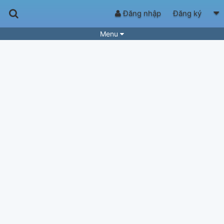
Đăng nhập
Đăng ký
Menu
Bài hát
Guitar Tabs
Playlist
Hợp âm
Điệu bài hát
Thể loại
Tìm theo hợp âm
Tải ứng dụng
Yêu cầu hợp âm
Thành Viên
Khóa học
Quản lý
43
Tắt quảng cáo