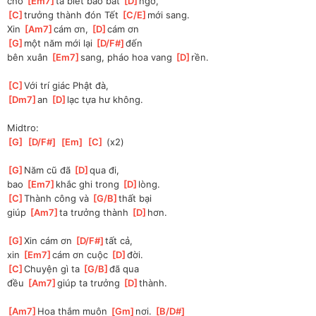
cho 
[
Em7
]
ta biết bao bất 
[
D
]
ngờ, 
[
C
]
trưởng thành đón Tết 
[
C/E
]
mới sang.
Xin 
[
Am7
]
cám ơn, 
[
D
]
cám ơn
[
G
]
một năm mới lại 
[
D/F#
]
đến 
bên
 xuân 
[
Em7
]
sang, pháo hoa vang 
[
D
]
rền.
[
C
]
Với trí giác Phật đà, 
[
Dm7
]
an 
[
D
]
lạc tựa hư không.
Midtro:
[
G
]
[
D/F#
]
[
Em
]
[
C
]
 (x2)
[
G
]
Năm cũ đã 
[
D
]
qua đi, 
bao 
[
Em7
]
khắc ghi trong 
[
D
]
lòng.
[
C
]
Thành công và 
[
G/B
]
thất bại
giúp 
[
Am7
]
ta trưởng thành 
[
D
]
hơn.
[
G
]
Xin cám ơn 
[
D/F#
]
tất cả, 
xin 
[
Em7
]
cám ơn cuộc 
[
D
]
đời.
[
C
]
Chuyện gì ta 
[
G/B
]
đã qua
đều 
[
Am7
]
giúp ta trưởng 
[
D
]
thành.
[
Am7
]
Hoa thắm muôn 
[
Gm
]
nơi. 
[
B/D#
]