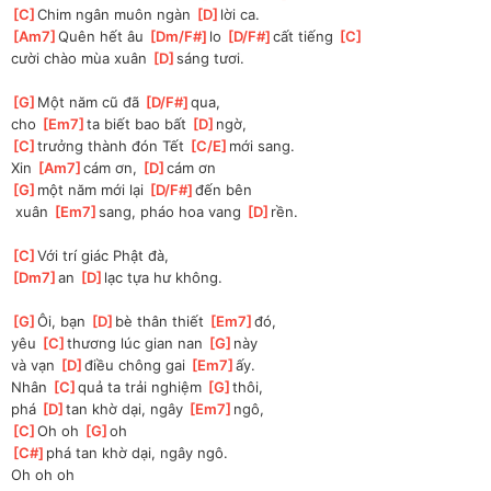
[
C
]
Chim ngân muôn ngàn 
[
D
]
lời ca.
[
Am7
]
Quên hết âu 
[
Dm/F#
]
lo 
[
D/F#
]
cất tiếng 
[
C
]
cười chào mùa xuân 
[
D
]
sáng tươi.
[
G
]
Một năm cũ đã 
[
D/F#
]
qua, 
cho 
[
Em7
]
ta biết bao bất 
[
D
]
ngờ, 
[
C
]
trưởng thành đón Tết 
[
C/E
]
mới sang.
Xin 
[
Am7
]
cám ơn, 
[
D
]
cám ơn
[
G
]
một năm mới lại 
[
D/F#
]
đến bên
 xuân 
[
Em7
]
sang, pháo hoa vang 
[
D
]
rền.
[
C
]
Với trí giác Phật đà, 
[
Dm7
]
an 
[
D
]
lạc tựa hư không.
[
G
]
Ôi, bạn 
[
D
]
bè thân thiết 
[
Em7
]
đó, 
yêu 
[
C
]
thương lúc gian nan 
[
G
]
này
và vạn 
[
D
]
điều chông gai 
[
Em7
]
ấy.
Nhân 
[
C
]
quả ta trải nghiệm 
[
G
]
thôi, 
phá 
[
D
]
tan khờ dại, ngây 
[
Em7
]
ngô, 
[
C
]
Oh oh 
[
G
]
oh
[
C#
]
phá tan khờ dại, ngây ngô.
Oh oh oh