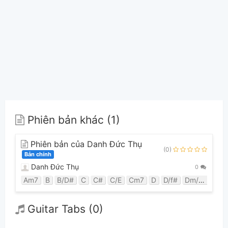
Phiên bản khác (1)
Phiên bản của Danh Đức Thụ
(0)
Bản chính
Danh Đức Thụ
0
Am7
B
B/D#
C
C#
C/E
Cm7
D
D/f#
Dm/F#
Dm
Guitar Tabs (0)