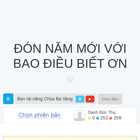
ĐÓN NĂM MỚI VỚI
BAO ĐIỀU BIẾT ƠN
G
Ban tài năng Chùa Ba Vàng
B
chọn điệu
Danh Đức Thụ
Chọn phiên bản
0
252
258