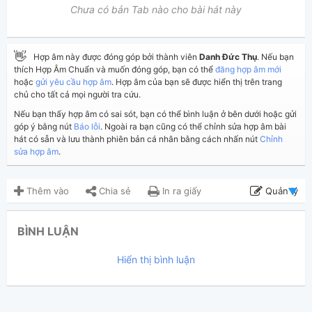
Chưa có bản Tab nào cho bài hát này
👋
Hợp âm này được đóng góp bởi thành viên
Danh Đức Thụ
. Nếu bạn
thích Hợp Âm Chuẩn và muốn đóng góp, bạn có thể
đăng hợp âm mới
hoặc
gửi yêu cầu hợp âm
. Hợp âm của bạn sẽ được hiển thị trên trang
chủ cho tất cả mọi người tra cứu.
Nếu bạn thấy hợp âm có sai sót, bạn có thể bình luận ở bên dưới hoặc gửi
góp ý bằng nút
Báo lỗi
. Ngoài ra bạn cũng có thể chỉnh sửa hợp âm bài
hát có sẵn và lưu thành phiên bản cá nhân bằng cách nhấn nút
Chỉnh
sửa hợp âm
.
Thêm vào
Chia sẻ
In ra giấy
Quản lý
ngày 27 tháng 06, 2025
Cập nhật:
BÌNH LUẬN
613
Lượt xem:
Hiển thị bình luận
Danh Đức Thụ
Người đăng:
(kabigon91 đã duyệt)
Phật tử Phạm Thị Yến
Tác giả: