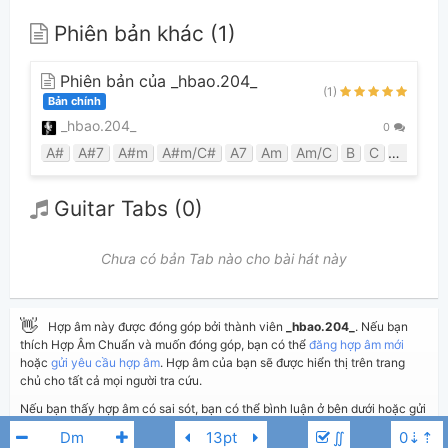
Phiên bản khác (1)
Phiên bản của _hbao.204_
(1)
Bản chính
_hbao.204_
0
A#
A#7
A#m
A#m/C#
A7
Am
Am/C
B
C
C#
D#
Guitar Tabs (0)
Chưa có bản Tab nào cho bài hát này
👋
Hợp âm này được đóng góp bởi thành viên
_hbao.204_
. Nếu bạn
thích Hợp Âm Chuẩn và muốn đóng góp, bạn có thể
đăng hợp âm mới
hoặc
gửi yêu cầu hợp âm
. Hợp âm của bạn sẽ được hiển thị trên trang
chủ cho tất cả mọi người tra cứu.
Nếu bạn thấy hợp âm có sai sót, bạn có thể bình luận ở bên dưới hoặc gửi
góp ý bằng nút
Báo lỗi
. Ngoài ra bạn cũng có thể chỉnh sửa hợp âm bài
∬
hát có sẵn và lưu thành phiên bản cá nhân bằng cách nhấn nút
Chỉnh