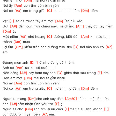
Hẹn em một 
[
Dm
]
 mai nơi ta gần nhau
Nơi ấy 
[
Am
]
 con tim luôn bình yên
Nơi có 
[
A#
]
 em trong giấc 
[
C
]
 mơ anh mơ đêm 
[
Dm
]
 đêm
Vạt 
[
F
]
 áo đã muốn tay em một 
[
Am
]
 lần níu kéo
Ướt 
[
A#
]
 đẫm cơn mưa chiều nay, mà chẳng 
[
Am
]
 thấy đôi tay mềm 
[
Dm
]
 ấy
Một niềm 
[
A#
]
 nhớ hoang 
[
C
]
 đường, biết đến 
[
Am
]
 khi nào tan 
thành 
[
Dm
]
 mưa
Lại tìm 
[
Gm
]
 kiếm trên con đường xưa, tìm 
[
C
]
 nơi nào anh có 
[
A7
]
em
Đường mòn anh 
[
Dm
]
 đi như đang dài thêm
Anh có 
[
Am
]
 sai khi cố quên em
Nên đắng 
[
A#
]
 cay hôm nay anh 
[
C
]
 ghìm thật sâu trong 
[
F
]
 tim
Hẹn em một 
[
Dm
]
 mai nơi ta gần nhau
Nơi ấy 
[
Am
]
 con tim luôn bình yên
Nơi có 
[
A#
]
 em trong giấc 
[
C
]
 mơ anh mơ đêm 
[
Dm
]
 đêm
Người ta mang 
[
Dm
]
cho anh say đắm 
[
Am/C
]
để anh một lần nữa 
anh 
[
A#
]
cảm nhận tình yêu trở 
[
F
]
lại 
Người ta cho 
[
Gm
]
anh tìm lại nụ cười 
[
F
]
mà từ lâu anh không 
[
E
]
còn được bình yên bên 
[
A7
]
em. 