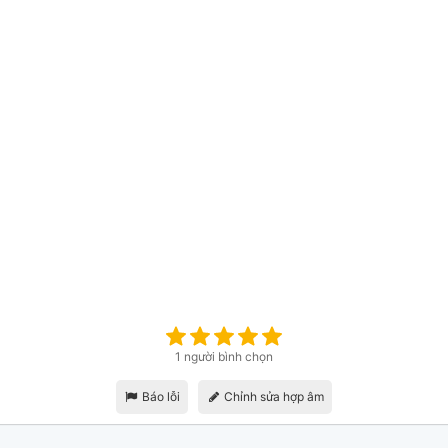
1 người bình chọn
Báo lỗi
Chỉnh sửa hợp âm