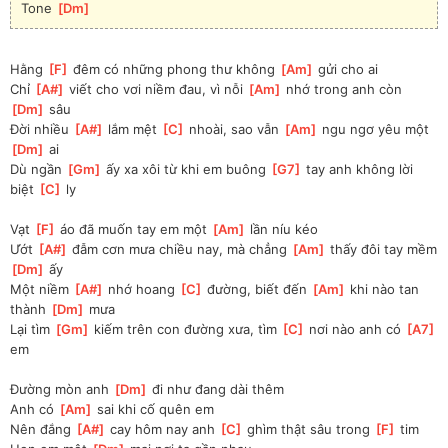
Tone 
[
Dm
]
Hằng 
[
F
]
 đêm có những phong thư không 
[
Am
]
 gửi cho ai
Chỉ 
[
A#
]
 viết cho vơi niềm đau, vì nỗi 
[
Am
]
 nhớ trong anh còn 
[
Dm
]
 sâu
Đời nhiều 
[
A#
]
 lắm mệt 
[
C
]
 nhoài, sao vẫn 
[
Am
]
 ngu ngơ yêu một 
[
Dm
]
 ai
Dù ngần 
[
Gm
]
 ấy xa xôi từ khi em buông 
[
G7
]
 tay anh không lời 
biệt 
[
C
]
 ly
Vạt 
[
F
]
 áo đã muốn tay em một 
[
Am
]
 lần níu kéo
Ướt 
[
A#
]
 đẫm cơn mưa chiều nay, mà chẳng 
[
Am
]
 thấy đôi tay mềm 
[
Dm
]
 ấy
Một niềm 
[
A#
]
 nhớ hoang 
[
C
]
 đường, biết đến 
[
Am
]
 khi nào tan 
thành 
[
Dm
]
 mưa
Lại tìm 
[
Gm
]
 kiếm trên con đường xưa, tìm 
[
C
]
 nơi nào anh có 
[
A7
]
em
Đường mòn anh 
[
Dm
]
 đi như đang dài thêm
Anh có 
[
Am
]
 sai khi cố quên em
Nên đắng 
[
A#
]
 cay hôm nay anh 
[
C
]
 ghìm thật sâu trong 
[
F
]
 tim