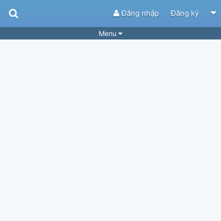
Đăng nhập
Đăng ký
Menu
Bài hát
Guitar Tabs
Playlist
Hợp âm
Điệu bài hát
Thể loại
Tìm theo hợp âm
Tải ứng dụng
Yêu cầu hợp âm
Thành Viên
Khóa học
Quản lý
37
Tắt quảng cáo