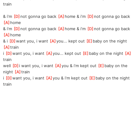
train
& i'm 
[
D
]
not gonna go back 
[
A
]
home & i'm 
[
D
]
not gonna go back 
[
A
]
home
& i'm 
[
D
]
not gonna go back 
[
A
]
home & i'm 
[
D
]
not gonna go back 
[
A
]
home
& i 
[
D
]
want you, i want 
[
A
]
you... kept out 
[
E
]
baby on the night 
[
A
]
train
i 
[
D
]
want you, i want 
[
A
]
you... kept out 
[
E
]
baby on the night 
[
A
]
train
well 
[
D
]
i want you, i want 
[
A
]
you & i'm kept out 
[
E
]
baby on the 
night 
[
A
]
train
i 
[
D
]
want you, i want 
[
A
]
you & i'm kept out 
[
E
]
baby on the night 
train