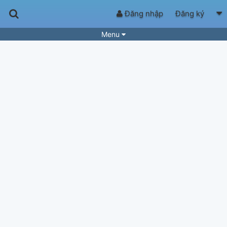
Đăng nhập
Đăng ký
Menu
Bài hát
Guitar Tabs
Playlist
Hợp âm
Điệu bài hát
Thể loại
Tìm theo hợp âm
Tải ứng dụng
Yêu cầu hợp âm
Thành Viên
Khóa học
Quản lý
89
Tắt quảng cáo