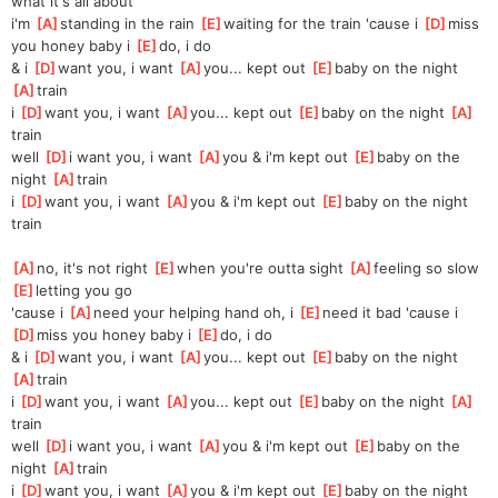
what it's all about
i'm 
[
A
]
standing in the rain 
[
E
]
waiting for the train 'cause i 
[
D
]
miss 
you honey baby i 
[
E
]
do, i do
& i 
[
D
]
want you, i want 
[
A
]
you... kept out 
[
E
]
baby on the night 
[
A
]
train
i 
[
D
]
want you, i want 
[
A
]
you... kept out 
[
E
]
baby on the night 
[
A
]
train
well 
[
D
]
i want you, i want 
[
A
]
you & i'm kept out 
[
E
]
baby on the 
night 
[
A
]
train
i 
[
D
]
want you, i want 
[
A
]
you & i'm kept out 
[
E
]
baby on the night 
train
[
A
]
no, it's not right 
[
E
]
when you're outta sight 
[
A
]
feeling so slow 
[
E
]
letting you go
'cause i 
[
A
]
need your helping hand oh, i 
[
E
]
need it bad 'cause i 
[
D
]
miss you honey baby i 
[
E
]
do, i do
& i 
[
D
]
want you, i want 
[
A
]
you... kept out 
[
E
]
baby on the night 
[
A
]
train
i 
[
D
]
want you, i want 
[
A
]
you... kept out 
[
E
]
baby on the night 
[
A
]
train
well 
[
D
]
i want you, i want 
[
A
]
you & i'm kept out 
[
E
]
baby on the 
night 
[
A
]
train
i 
[
D
]
want you, i want 
[
A
]
you & i'm kept out 
[
E
]
baby on the night 