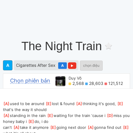
The Night Train
A
Cigarettes After Sex
A
chọn điệu
Duy Võ
Chọn phiên bản
2,568
28,603
121,512
[
A
]
used to be around 
[
E
]
lost & found 
[
A
]
thinking it's good, 
[
E
]
that's the way it should
[
A
]
standing in the rain 
[
E
]
waiting for the train 'cause i 
[
D
]
miss you 
honey baby i 
[
E
]
do, i do
can't 
[
A
]
take it anymore 
[
E
]
going next door 
[
A
]
gonna find out 
[
E
]