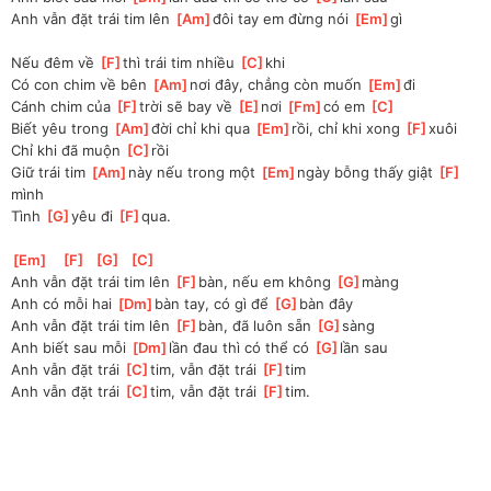
Anh vẫn đặt trái tim lên 
[
Am
]
đôi tay em đừng nói 
[
Em
]
gì
Nếu đêm về 
[
F
]
thì trái tim nhiều 
[
C
]
khi 
Có con chim về bên 
[
Am
]
nơi đây, chẳng còn muốn 
[
Em
]
đi 
Cánh chim của 
[
F
]
trời sẽ bay về 
[
E
]
nơi 
[
Fm
]
có em 
[
C
]
Biết yêu trong 
[
Am
]
đời chỉ khi qua 
[
Em
]
rồi, chỉ khi xong 
[
F
]
xuôi
Chỉ khi đã muộn 
[
C
]
rồi 
Giữ trái tim 
[
Am
]
này nếu trong một 
[
Em
]
ngày bỗng thấy giật 
[
F
]
mình
Tình 
[
G
]
yêu đi 
[
F
]
qua.
[
Em
]
[
F
]
[
G
]
[
C
]
Anh vẫn đặt trái tim lên 
[
F
]
bàn, nếu em không 
[
G
]
màng 
Anh có mỗi hai 
[
Dm
]
bàn tay, có gì để 
[
G
]
bàn đây
Anh vẫn đặt trái tim lên 
[
F
]
bàn, đã luôn sẵn 
[
G
]
sàng
Anh biết sau mỗi 
[
Dm
]
lần đau thì có thể có 
[
G
]
lần sau
Anh vẫn đặt trái 
[
C
]
tim, vẫn đặt trái 
[
F
]
tim
Anh vẫn đặt trái 
[
C
]
tim, vẫn đặt trái 
[
F
]
tim.