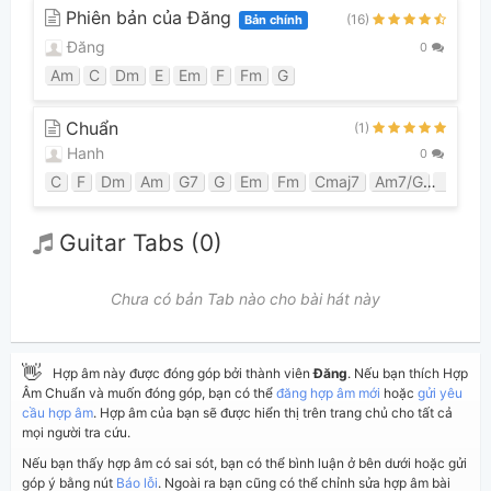
Phiên bản của Đăng
(16)
Bản chính
Đăng
0
Am
C
Dm
E
Em
F
Fm
G
Chuẩn
(1)
Hanh
0
C
F
Dm
Am
G7
G
Em
Fm
Cmaj7
Am7/G
G6
Guitar Tabs (0)
Chưa có bản Tab nào cho bài hát này
👋
Hợp âm này được đóng góp bởi thành viên
Đăng
. Nếu bạn thích Hợp
Âm Chuẩn và muốn đóng góp, bạn có thể
đăng hợp âm mới
hoặc
gửi yêu
cầu hợp âm
. Hợp âm của bạn sẽ được hiển thị trên trang chủ cho tất cả
mọi người tra cứu.
Nếu bạn thấy hợp âm có sai sót, bạn có thể bình luận ở bên dưới hoặc gửi
góp ý bằng nút
Báo lỗi
. Ngoài ra bạn cũng có thể chỉnh sửa hợp âm bài