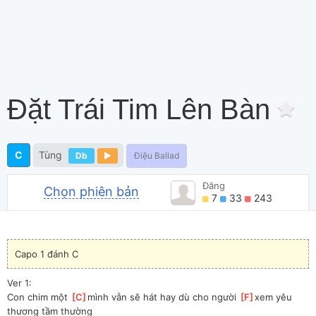
Đặt Trái Tim Lên Bàn
C
Tùng
Db
Điệu Ballad
Đăng
Chọn phiên bản
7
33
243
Capo 1 đánh C
Ver 1:
Con chim một 
[
C
]
mình vẫn sẽ hát hay dù cho người 
[
F
]
xem yêu 
thương tầm thường