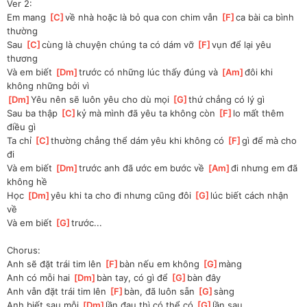
Ver 2:
Em mang 
[
C
]
về nhà hoặc là bỏ qua con chim vẫn 
[
F
]
ca bài ca bình 
thường
Sau 
[
C
]
cùng là chuyện chúng ta có dám vỡ 
[
F
]
vụn để lại yêu 
thương
Và em biết 
[
Dm
]
trước có những lúc thấy đúng và 
[
Am
]
đôi khi 
không những bởi vì
[
Dm
]
Yêu nên sẽ luôn yêu cho dù mọi 
[
G
]
thứ chẳng có lý gì
Sau ba thập 
[
C
]
kỷ mà mình đã yêu ta không còn 
[
F
]
lo mất thêm 
điều gì 
Ta chỉ 
[
C
]
thường chẳng thể dám yêu khi không có 
[
F
]
gì để mà cho 
đi 
Và em biết 
[
Dm
]
trước anh đã ước em bước về 
[
Am
]
đi nhưng em đã 
không hề 
Học 
[
Dm
]
yêu khi ta cho đi nhưng cũng đôi 
[
G
]
lúc biết cách nhận 
về 
Và em biết 
[
G
]
trước...
Chorus:
Anh sẽ đặt trái tim lên 
[
F
]
bàn nếu em không 
[
G
]
màng
Anh có mỗi hai 
[
Dm
]
bàn tay, có gì để 
[
G
]
bàn đây
Anh vẫn đặt trái tim lên 
[
F
]
bàn, đã luôn sẵn 
[
G
]
sàng
Anh biết sau mỗi 
[
Dm
]
lần đau thì có thể có 
[
G
]
lần sau 