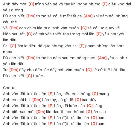
Anh đây một 
[
C
]
mình vẫn sẽ vỗ tay khi nghe những 
[
F
]
điều khờ dại 
yêu đương
Dù anh biết 
[
Dm
]
trước sẽ có lẽ mất tất cả 
[
Am
]
khi dám nói những 
câu thề
Và 
[
Dm
]
con chim kia ra đi anh vẫn muốn 
[
G
]
sẽ có lúc quay về 
Nên sau tất 
[
C
]
cả mà vẫn thiết tha trong mỗi lần 
[
F
]
yêu như yêu 
lần đầu 
Sai 
[
C
]
lầm là điều đã qua nhưng vẫn sai 
[
F
]
phạm những lần như 
nhau 
Dù anh biết 
[
Dm
]
trước ba năm sau em bỗng chợt 
[
Am
]
yêu ai như 
yêu lần đầu 
Từ 
[
Dm
]
đây cho đến lúc đấy anh vẫn muốn 
[
G
]
sẽ cứ thế bắt đầu 
Dù anh biết 
[
G
]
trước...
Chorus:
Anh vẫn đặt trái tim lên 
[
F
]
bàn, nếu em không 
[
G
]
màng 
Anh có mỗi hai 
[
Dm
]
bàn tay, có gì để 
[
G
]
bàn đây
Anh vẫn đặt trái tim lên 
[
F
]
bàn, đã luôn sẵn 
[
G
]
sàng
Anh biết sau mỗi 
[
Dm
]
lần đau thì có thể có 
[
G
]
lần sau
Anh vẫn đặt trái tim lên 
[
F
]
bàn đặt trái tim lên 
[
G
]
bàn
Anh vẫn đặt trái tim lên 
[
F
]
bàn đặt trái tim lên 
[
G
]
bàn