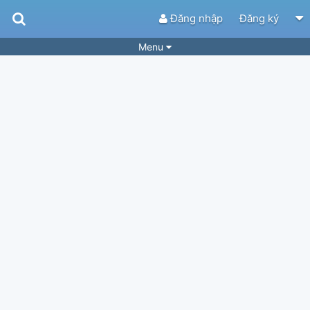
Đăng nhập
Đăng ký
Menu
Bài hát
Guitar Tabs
Playlist
Hợp âm
Điệu bài hát
Thể loại
Tìm theo hợp âm
Tải ứng dụng
Yêu cầu hợp âm
Thành Viên
Khóa học
Quản lý
34
Tắt quảng cáo