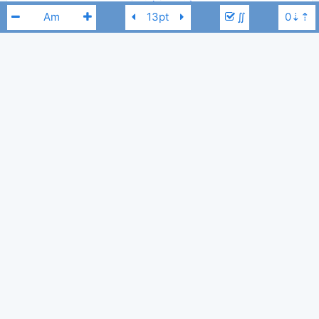
∬
Jason Mraz
Tác giả:
USUK
Thể loại:
1
Yêu thích:
Jason Mraz
Cm
BÀI LIÊN QUAN
Lucky
-
Jason Mraz
,
Colbie Caillat
38,870
doantuoi
,
9 tháng 08, 2013
Mr Curiosity
-
Jason Mraz
824
hiyh
,
7 tháng 12, 2024
Distance
-
Jason Mraz
,
Christina Perri
720
channhucongian
,
3 tháng 12, 2024