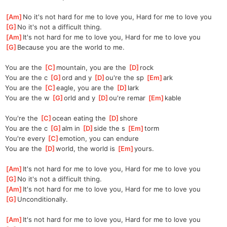
[
Am
]
No it's not hard for me to love you, Hard for me to love you
[
G
]
No it's not a difficult thing.
[
Am
]
It's not hard for me to love you, Hard for me to love you
[
G
]
Because you are the world to me.
You are the 
[
C
]
mountain, you are the 
[
D
]
rock 
You are the c 
[
G
]
ord and y 
[
D
]
ou're the sp 
[
Em
]
ark
You are the 
[
C
]
eagle, you are the 
[
D
]
lark
You are the w 
[
G
]
orld and y 
[
D
]
ou're remar 
[
Em
]
kable
You're the 
[
C
]
ocean eating the 
[
D
]
shore
You are the c 
[
G
]
alm in 
[
D
]
side the s 
[
Em
]
torm
You're every 
[
C
]
emotion, you can endure
You are the 
[
D
]
world, the world is 
[
Em
]
yours.
[
Am
]
It's not hard for me to love you, Hard for me to love you
[
G
]
No it's not a difficult thing.
[
Am
]
It's not hard for me to love you, Hard for me to love you
[
G
]
Unconditionally.
[
Am
]
It's not hard for me to love you, Hard for me to love you