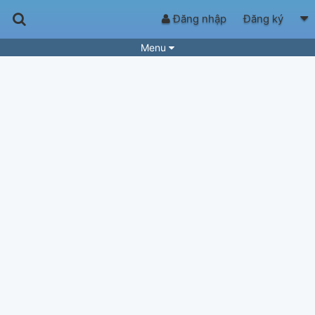
Đăng nhập
Đăng ký
Menu
Bài hát
Guitar Tabs
Playlist
Hợp âm
Điệu bài hát
Thể loại
Tìm theo hợp âm
Tải ứng dụng
Yêu cầu hợp âm
Thành Viên
Khóa học
Quản lý
87
Tắt quảng cáo