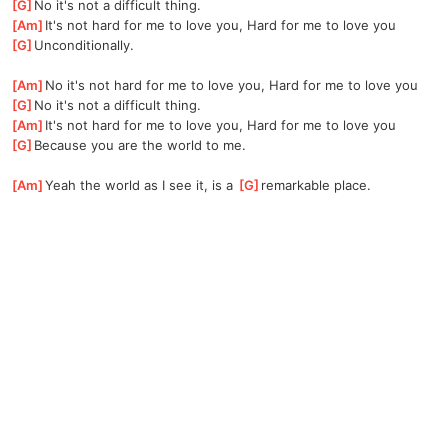
[
G
]
No it's not a difficult thing.
[
Am
]
It's not hard for me to love you, Hard for me to love you
[
G
]
Unconditionally.
[
Am
]
No it's not hard for me to love you, Hard for me to love you
[
G
]
No it's not a difficult thing.
[
Am
]
It's not hard for me to love you, Hard for me to love you
[
G
]
Because you are the world to me.
[
Am
]
Yeah the world as I see it, is a 
[
G
]
remarkable place.