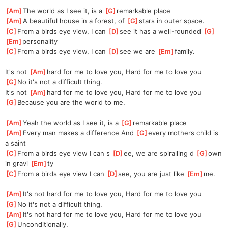
[
Am
]
The world as I see it, is a 
[
G
]
remarkable place
[
Am
]
A beautiful house in a forest, of 
[
G
]
stars in outer space.
[
C
]
From a birds eye view, I can 
[
D
]
see it has a well-rounded 
[
G
]
[
Em
]
personality
[
C
]
From a birds eye view, I can 
[
D
]
see we are 
[
Em
]
family.
It's not 
[
Am
]
hard for me to love you, Hard for me to love you
[
G
]
No it's not a difficult thing.
It's not 
[
Am
]
hard for me to love you, Hard for me to love you 
[
G
]
Because you are the world to me.
[
Am
]
Yeah the world as I see it, is a 
[
G
]
remarkable place
[
Am
]
Every man makes a difference And 
[
G
]
every mothers child is 
a saint
[
C
]
From a birds eye view I can s 
[
D
]
ee, we are spiralling d 
[
G
]
own 
in gravi 
[
Em
]
ty
[
C
]
From a birds eye view I can 
[
D
]
see, you are just like 
[
Em
]
me.
[
Am
]
It's not hard for me to love you, Hard for me to love you
[
G
]
No it's not a difficult thing.
[
Am
]
It's not hard for me to love you, Hard for me to love you
[
G
]
Unconditionally.