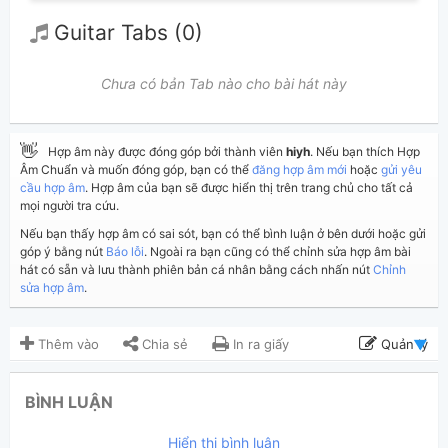
Guitar Tabs (0)
Chưa có bản Tab nào cho bài hát này
👋
Hợp âm này được đóng góp bởi thành viên
hiyh
. Nếu bạn thích Hợp
Âm Chuẩn và muốn đóng góp, bạn có thể
đăng hợp âm mới
hoặc
gửi yêu
cầu hợp âm
. Hợp âm của bạn sẽ được hiển thị trên trang chủ cho tất cả
mọi người tra cứu.
Nếu bạn thấy hợp âm có sai sót, bạn có thể bình luận ở bên dưới hoặc gửi
góp ý bằng nút
Báo lỗi
. Ngoài ra bạn cũng có thể chỉnh sửa hợp âm bài
hát có sẵn và lưu thành phiên bản cá nhân bằng cách nhấn nút
Chỉnh
sửa hợp âm
.
Thêm vào
Chia sẻ
In ra giấy
Quản lý
ngày 7 tháng 12, 2024
Cập nhật:
BÌNH LUẬN
668
Lượt xem:
Hiển thị bình luận
hiyh
(kabigon91 đã duyệt)
Người đăng: