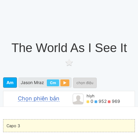
The World As I See It
Am
Jason Mraz
Cm
chọn điệu
hiyh
Chọn phiên bản
0
952
969
Capo 3