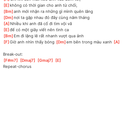
[
E
]
không có thời gian cho anh từ chối,
[
Bm
]
anh mới nhận ra những gì mình quên lãng
[
Dm
]
nơi ta gặp nhau đó đây cùng năm tháng
[
A
]
Nhiều khi anh đã cố đi tìm vội vã
[
E
]
để có một giây viết nên tình ca
[
Bm
]
Em đi lặng lẽ rất nhanh vượt qua ảnh
[
F
]
Giờ anh nhìn thấy bóng 
[
Dm
]
em bên trong màu xanh 
[
A
]
Break-out:
[
F#m7
]
[
Dmaj7
]
[
Gmaj7
]
[
E
]
Repeat-chorus