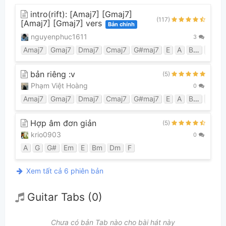
intro(rift): [Amaj7] [Gmaj7]
(117)
[Amaj7] [Gmaj7] vers
Bản chính
nguyenphuc1611
3
Amaj7
Gmaj7
Dmaj7
Cmaj7
G#maj7
E
A
Bm
Dm
bản riêng :v
(5)
Phạm Việt Hoàng
0
Amaj7
Gmaj7
Dmaj7
Cmaj7
G#maj7
E
A
Bm
Dm
Hợp âm đơn giản
(5)
krio0903
0
A
G
G#
Em
E
Bm
Dm
F
Xem tất cả 6 phiên bản
Guitar Tabs (0)
Chưa có bản Tab nào cho bài hát này