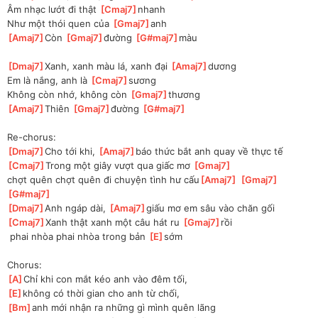
Âm nhạc lướt đi thật 
[
Cmaj7
]
nhanh
Như một thói quen của 
[
Gmaj7
]
anh
[
Amaj7
]
Còn 
[
Gmaj7
]
đường 
[
G#maj7
]
màu
[
Dmaj7
]
Xanh, xanh màu lá, xanh đại 
[
Amaj7
]
dương
Em là nắng, anh là 
[
Cmaj7
]
sương
Không còn nhớ, không còn 
[
Gmaj7
]
thương
[
Amaj7
]
Thiên 
[
Gmaj7
]
đường 
[
G#maj7
]
Re-chorus:
[
Dmaj7
]
Cho tới khi, 
[
Amaj7
]
báo thức bắt anh quay về thực tế
[
Cmaj7
]
Trong một giây vượt qua giấc mơ 
[
Gmaj7
]
chợt
 quên chợt quên đi chuyện tình hư cấu
[
Amaj7
]
[
Gmaj7
]
[
G#maj7
]
[
Dmaj7
]
Anh ngáp dài, 
[
Amaj7
]
giấu mơ em sâu vào chăn gối
[
Cmaj7
]
Xanh thật xanh một câu hát ru 
[
Gmaj7
]
rồi
 phai nhòa phai nhòa trong bản 
[
E
]
sớm
Chorus:
[
A
]
Chỉ khi con mắt kéo anh vào đêm tối,
[
E
]
không có thời gian cho anh từ chối,
[
Bm
]
anh mới nhận ra những gì mình quên lãng