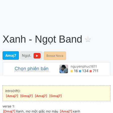
Xanh - Ngọt Band
Amaj7
Ngọt.
Bossa Nova
nguyenphuc1611
Chọn phiên bản
16
134
711
intro(rift):
[
Amaj7
]
[
Gmaj7
]
[
Amaj7
]
[
Gmaj7
]
verse 1:
[
Dmaj7
]
Xanh, mơ một giấc mơ màu 
[
Amaj7
]
xanh