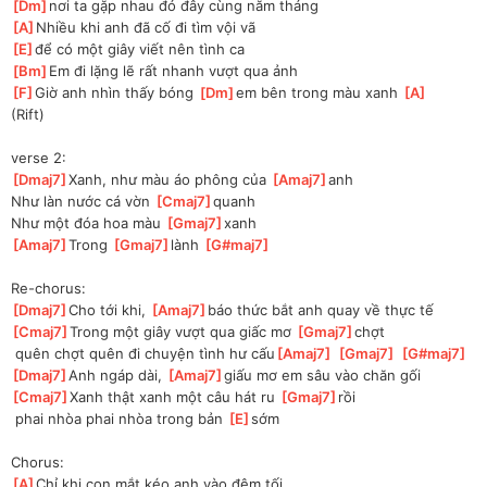
[
Dm
]
nơi ta gặp nhau đó đây cùng năm tháng
[
A
]
Nhiều khi anh đã cố đi tìm vội vã
[
E
]
để có một giây viết nên tình ca
[
Bm
]
Em đi lặng lẽ rất nhanh vượt qua ảnh
[
F
]
Giờ anh nhìn thấy bóng 
[
Dm
]
em bên trong màu xanh 
[
A
]
(Rift)
verse 2:
[
Dmaj7
]
Xanh, như màu áo phông của 
[
Amaj7
]
anh
Như làn nước cá vờn 
[
Cmaj7
]
quanh
Như một đóa hoa màu 
[
Gmaj7
]
xanh
[
Amaj7
]
Trong 
[
Gmaj7
]
lành 
[
G#maj7
]
Re-chorus:
[
Dmaj7
]
Cho tới khi, 
[
Amaj7
]
báo thức bắt anh quay về thực tế
[
Cmaj7
]
Trong một giây vượt qua giấc mơ 
[
Gmaj7
]
chợt
 quên chợt quên đi chuyện tình hư cấu
[
Amaj7
]
[
Gmaj7
]
[
G#maj7
]
[
Dmaj7
]
Anh ngáp dài, 
[
Amaj7
]
giấu mơ em sâu vào chăn gối
[
Cmaj7
]
Xanh thật xanh một câu hát ru 
[
Gmaj7
]
rồi
 phai nhòa phai nhòa trong bản 
[
E
]
sớm
Chorus:
[
A
]
Chỉ khi con mắt kéo anh vào đêm tối,