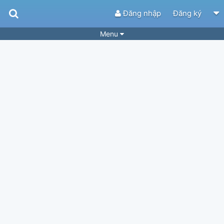
Đăng nhập
Đăng ký
Menu
Bài hát
Guitar Tabs
Playlist
Hợp âm
Điệu bài hát
Thể loại
Tìm theo hợp âm
Tải ứng dụng
Yêu cầu hợp âm
Thành Viên
Khóa học
Quản lý
34
Tắt quảng cáo