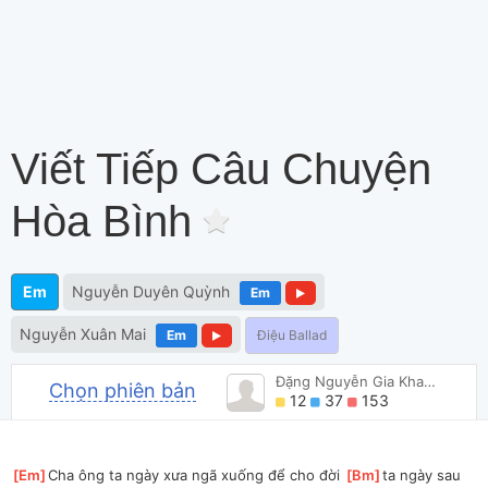
Viết Tiếp Câu Chuyện
Hòa Bình
Em
Nguyễn Duyên Quỳnh
Em
Nguyễn Xuân Mai
Em
Điệu Ballad
Đặng Nguyễn Gia Khang
Chọn phiên bản
12
37
153
[
Em
]
Cha ông ta ngày xưa ngã xuống để cho đời 
[
Bm
]
ta ngày sau 