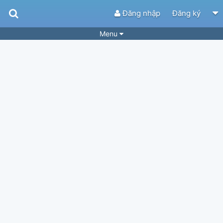
Đăng nhập
Đăng ký
Menu
Bài hát
Guitar Tabs
Playlist
Hợp âm
Điệu bài hát
Thể loại
Tìm theo hợp âm
Tải ứng dụng
Yêu cầu hợp âm
Thành Viên
Khóa học
Quản lý
34
Tắt quảng cáo