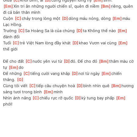
[
Em
]
Xin tri ân những người chiến sĩ, quên đi niềm 
[
Bm
]
riêng, quên 
đi cả bản thân mình
Cuộn 
[
C
]
chảy trong lòng một 
[
D
]
dòng máu nóng, dòng 
[
Em
]
máu 
Lạc Hồng.
Trường 
[
C
]
Sa Hoàng Sa là của chúng 
[
D
]
ta Không thể nào 
[
Em
]
đánh đổi
Tuổi 
[
C
]
trẻ Việt Nam lòng đầy khát 
[
D
]
khao Vươn vai cùng 
[
Em
]
thế giới
Để cho đất 
[
C
]
nước yên vui từ 
[
D
]
đó. Để cho đỏ 
[
Bm
]
thắm màu cờ 
tự 
[
Em
]
do
Để những 
[
C
]
tiếng cười vang khắp 
[
D
]
nơi từ ngày 
[
Em
]
chiến 
thắng. 
[
G
]
Cùng tôi viết 
[
C
]
tiếp câu chuyện hoà 
[
D
]
bình nhìn quê 
[
Bm
]
hương 
sáng tươi trong bình 
[
Em
]
minh
Nhìn ánh nắng 
[
C
]
chiếu rực rỡ quốc 
[
D
]
kỳ tung bay phấp 
[
Em
]
phới!