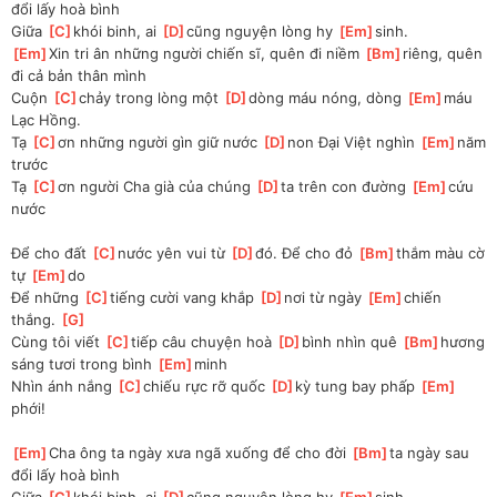
đổi lấy hoà bình
Giữa 
[
C
]
khói binh, ai 
[
D
]
cũng nguyện lòng hy 
[
Em
]
sinh.
[
Em
]
Xin tri ân những người chiến sĩ, quên đi niềm 
[
Bm
]
riêng, quên 
đi cả bản thân mình
Cuộn 
[
C
]
chảy trong lòng một 
[
D
]
dòng máu nóng, dòng 
[
Em
]
máu 
Lạc Hồng.
Tạ 
[
C
]
ơn những người gìn giữ nước 
[
D
]
non Đại Việt nghìn 
[
Em
]
năm 
trước
Tạ 
[
C
]
ơn người Cha già của chúng 
[
D
]
ta trên con đường 
[
Em
]
cứu 
nước
Để cho đất 
[
C
]
nước yên vui từ 
[
D
]
đó. Để cho đỏ 
[
Bm
]
thắm màu cờ 
tự 
[
Em
]
do
Để những 
[
C
]
tiếng cười vang khắp 
[
D
]
nơi từ ngày 
[
Em
]
chiến 
thắng. 
[
G
]
Cùng tôi viết 
[
C
]
tiếp câu chuyện hoà 
[
D
]
bình nhìn quê 
[
Bm
]
hương 
sáng tươi trong bình 
[
Em
]
minh
Nhìn ánh nắng 
[
C
]
chiếu rực rỡ quốc 
[
D
]
kỳ tung bay phấp 
[
Em
]
phới!
[
Em
]
Cha ông ta ngày xưa ngã xuống để cho đời 
[
Bm
]
ta ngày sau 
đổi lấy hoà bình
Giữa 
[
C
]
khói binh, ai 
[
D
]
cũng nguyện lòng hy 
[
Em
]
sinh.