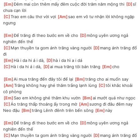
[
Em
]
Đêm mai còn thêm mấy đêm cuộc đời trăm năm mộng thi 
[
D
]
sĩ 
chưa cạn lời 
[
C
]
Trao em câu thơ vời vợi 
[
Am
]
sao em vô tư nhận lời không ngặp 
ngưng 
[
Em
]
Để trăng đi theo bước em về cho 
[
D
]
mông uyên ương ngả 
nghiên đến thế
[
C
]
Mạn thuyền ta gom ánh trăng vàng người 
[
D
]
mang ánh trăng đổ 
đi
[
Em
]
Hà i da hi á i dà, 
[
D
]
hà i da hì a i dá
[
C
]
Hà i da hi á i dà, 
[
D
]
ai mua trăng tôi bán trăng 
[
Em
]
cho
[
Em
]
Ai mua trăng đến đây tôi để lại 
[
Bm
]
trăng cho ai muốn say 
[
Am
]
Trăng không hay ghé thăm trẳng lạnh lùng 
[
C
]
tôi khắc khoải 
cô phòng
[
Em
]
Sao em không ghé thăm khu vườn 
[
Bm
]
ai mướt quá như ngọc 
[
C
]
Áo trăng thấp thoáng ấy trong mờ 
[
Am
]
sương đi đâu đêm nay 
Neo đậu 
[
Bm
]
trăng Lênh đênh trên bến sông 
[
Em
]
này 
[
Em
]
Để trăng đi theo bước em về cho 
[
D
]
mông uyên ương ngả 
nghiên đến thế
[
C
]
Mạn thuyền ta gom ánh trăng vàng người 
[
D
]
mang ánh trăng đổ 