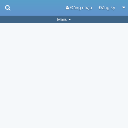
Đăng nhập
Đăng ký
Menu
Bài hát
Guitar Tabs
Playlist
Hợp âm
Điệu bài hát
Thể loại
Tìm theo hợp âm
Tải ứng dụng
Yêu cầu hợp âm
Thành Viên
Khóa học
Quản lý
37
Tắt quảng cáo