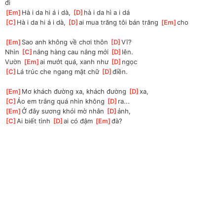
đi
[
Em
]
Hà i da hi á i dà, 
[
D
]
hà i da hì a i dá
[
C
]
Hà i da hi á i dà, 
[
D
]
ai mua trăng tôi bán trăng 
[
Em
]
cho
[
Em
]
Sao anh không về chơi thôn 
[
D
]
Vĩ?
Nhìn 
[
C
]
nắng hàng cau nắng mới 
[
D
]
lên.
Vườn 
[
Em
]
ai mướt quá, xanh như 
[
D
]
ngọc
[
C
]
Lá trúc che ngang mặt chữ 
[
D
]
điền.
[
Em
]
Mơ khách đường xa, khách đường 
[
D
]
xa,
[
C
]
Áo em trắng quá nhìn không 
[
D
]
ra...
[
Em
]
Ở đây sương khói mờ nhân 
[
D
]
ảnh,
[
C
]
Ai biết tình 
[
D
]
ai có đậm 
[
Em
]
đà?