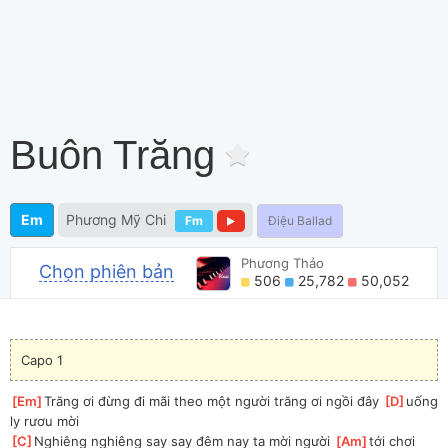
Buôn Trăng
Em
Phương Mỹ Chi
Fm
Điệu Ballad
Phương Thảo
Chọn phiên bản
506
25,782
50,052
Capo 1
[
Em
]
Trăng ơi đừng đi mãi theo một người trăng ơi ngồi đây 
[
D
]
uống 
ly rươu mời
[
C
]
Nghiêng nghiêng say say đêm nay ta mời người 
[
Am
]
tới chơi