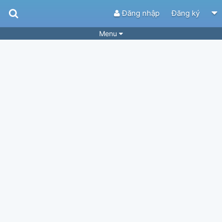
Đăng nhập
Đăng ký
Menu
Bài hát
Guitar Tabs
Playlist
Hợp âm
Điệu bài hát
Thể loại
Tìm theo hợp âm
Tải ứng dụng
Yêu cầu hợp âm
Thành Viên
Khóa học
Quản lý
53
Tắt quảng cáo