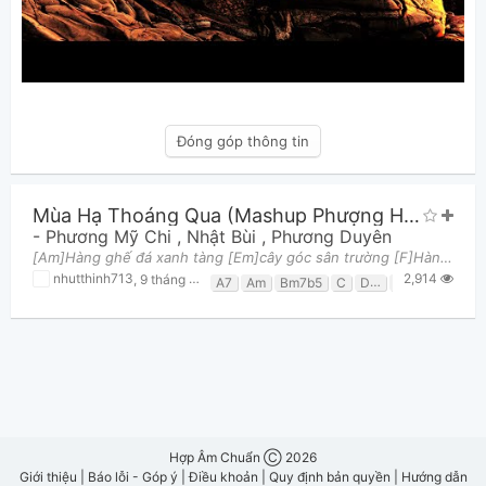
Đóng góp thông tin
Mùa Hạ Thoáng Qua (Mashup Phượng Hồng - Tình Thơ)
-
Phương Mỹ Chi
,
Nhật Bùi
,
Phương Duyên
[Am]Hàng ghế đá xanh tàng [Em]cây góc sân trường [F]Hành lang ấy xa dần [Em]xa bước chân người [Dm
2,914
nhutthinh713
,
9 tháng 07, 2020 lúc 11:40am
A7
Am
Bm7b5
C
Dm
E
E7
Em
Hợp Âm Chuẩn Ⓒ 2026
Giới thiệu
|
Báo lỗi - Góp ý
|
Điều khoản
|
Quy định bản quyền
|
Hướng dẫn