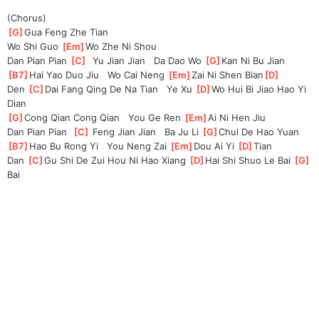
(Chorus)
[
G
]
Gua Feng Zhe Tian
Wo Shi Guo 
[
Em
]
Wo Zhe Ni Shou
Dan Pian Pian 
[
C
]
  Yu Jian Jian   Da Dao Wo 
[
G
]
Kan Ni Bu Jian
[
B7
]
Hai Yao Duo Jiu   Wo Cai Neng 
[
Em
]
Zai Ni Shen Bian
[
D
]
Den 
[
C
]
Dai Fang Qing De Na Tian   Ye Xu 
[
D
]
Wo Hui Bi Jiao Hao Yi 
Dian
[
G
]
Cong Qian Cong Qian   You Ge Ren 
[
Em
]
Ai Ni Hen Jiu
Dan Pian Pian  
[
C
]
 Feng Jian Jian   Ba Ju Li 
[
G
]
Chui De Hao Yuan
[
B7
]
Hao Bu Rong Yi   You Neng Zai 
[
Em
]
Dou Ai Yi 
[
D
]
Tian
Dan 
[
C
]
Gu Shi De Zui Hou Ni Hao Xiang 
[
D
]
Hai Shi Shuo Le Bai 
[
G
]
Bai