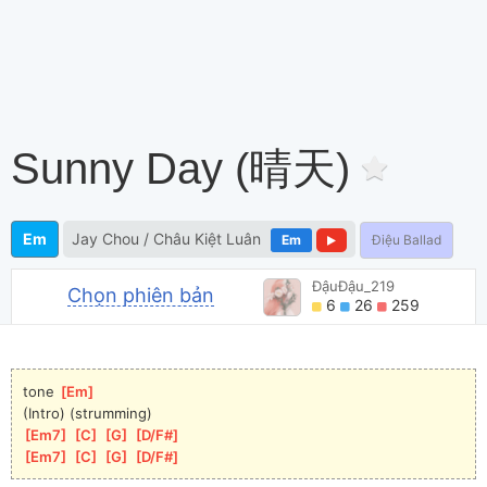
Sunny Day (晴天)
Em
Jay Chou / Châu Kiệt Luân
Em
Điệu Ballad
ĐậuĐậu_219
Chọn phiên bản
6
26
259
tone 
[
Em
]
(Intro) (strumming)
[
Em7
]
[
C
]
[
G
]
[
D/F#
]
[
Em7
]
[
C
]
[
G
]
[
D/F#
]