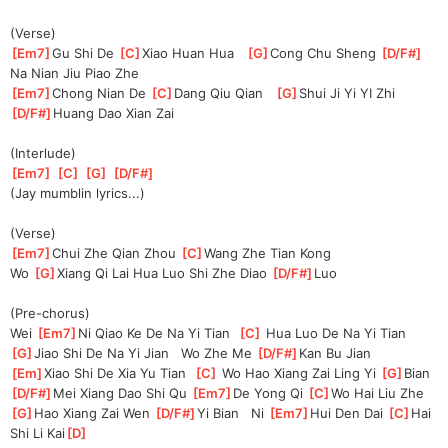
(Verse)
[
Em7
]
Gu Shi De 
[
C
]
Xiao Huan Hua   
[
G
]
Cong Chu Sheng 
[
D/F#
]
Na Nian Jiu Piao Zhe
[
Em7
]
Chong Nian De 
[
C
]
Dang Qiu Qian   
[
G
]
Shui Ji Yi YI Zhi 
[
D/F#
]
Huang Dao Xian Zai
(Interlude)
[
Em7
]
[
C
]
[
G
]
[
D/F#
]
(Jay mumblin lyrics...)
(Verse)
[
Em7
]
Chui Zhe Qian Zhou 
[
C
]
Wang Zhe Tian Kong
Wo 
[
G
]
Xiang Qi Lai Hua Luo Shi Zhe Diao 
[
D/F#
]
Luo
(Pre-chorus)
Wei 
[
Em7
]
Ni Qiao Ke De Na Yi Tian  
[
C
]
 Hua Luo De Na Yi Tian
[
G
]
Jiao Shi De Na Yi Jian   Wo Zhe Me 
[
D/F#
]
Kan Bu Jian
[
Em
]
Xiao Shi De Xia Yu Tian  
[
C
]
 Wo Hao Xiang Zai Ling Yi 
[
G
]
Bian
[
D/F#
]
Mei Xiang Dao Shi Qu 
[
Em7
]
De Yong Qi 
[
C
]
Wo Hai Liu Zhe
[
G
]
Hao Xiang Zai Wen 
[
D/F#
]
Yi Bian   Ni 
[
Em7
]
Hui Den Dai 
[
C
]
Hai 
Shi Li Kai
[
D
]