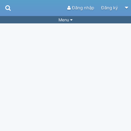
Đăng nhập
Đăng ký
Menu
Bài hát
Guitar Tabs
Playlist
Hợp âm
Điệu bài hát
Thể loại
Tìm theo hợp âm
Tải ứng dụng
Yêu cầu hợp âm
Thành Viên
Khóa học
Quản lý
86
Tắt quảng cáo