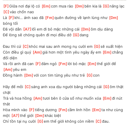
[
F
]
Giữa nơi đại lộ có 
[
Em
]
cơn mưa rào 
[
Dm
]
bên kia là 
[
G
]
nắng lạc 
[
C
]
vào chốn nao
Là 
[
F
]
khi… ánh sao đã 
[
Fm
]
quên đường về lạnh lùng như 
[
Dm
]
bóng tối
Đã vội dẫn 
[
A7
]
lối em đi bỏ mặc những cái 
[
Dm
]
ôm dịu dàng
Để lòng sẽ chóng quên đi mọi điều dở 
[
G
]
dang
Đau thì cứ 
[
C
]
khóc mai sau anh mong nụ cười em 
[
G
]
sẽ xuất hiện
Còn điều gì quý 
[
Am
]
giá hơn một tình yêu ngày ấy em 
[
Em
]
chẳng 
đối diện
Và rồi anh đã can 
[
F
]
đảm ngỏ 
[
Fm
]
lời bỏ mặc 
[
Em
]
thế giới để 
[
Am
]
yêu em
Đồng hành 
[
Dm
]
với con tim từng yêu như trẻ 
[
G
]
con
Hãy để mỗi 
[
C
]
sáng anh xoa dịu người bằng những cái 
[
G
]
ôm thật 
chặt
Trà và hoa hồng 
[
Am
]
tươi bên ô cửa sổ như muốn xóa 
[
Em
]
đi nút 
thắt
Hòa mình vào 
[
F
]
tiếng dương 
[
Fm
]
cầm linh hồn 
[
Em
]
ta như cùng 
một 
[
A7
]
thế giới 
[
Dm
]
khác biệt
Chỉ tồn tại nụ cười 
[
G
]
em thế giới không còn niềm 
[
C
]
đau.