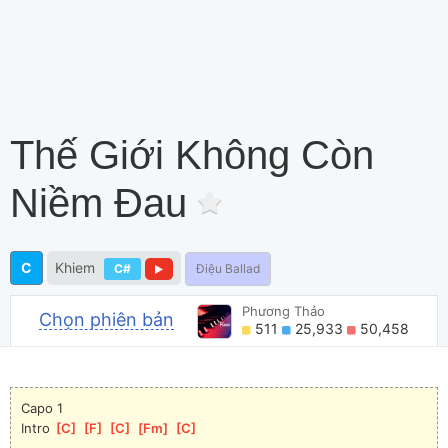
Thế Giới Không Còn
Niềm Đau
C
Khiem
C#
Điệu Ballad
Phương Thảo
Chọn phiên bản
511
25,933
50,458
Capo 1
Intro 
[
C
]
[
F
]
[
C
]
[
Fm
]
[
C
]