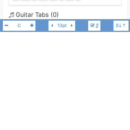
Guitar Tabs (0)
∬
Chưa có bản Tab nào cho bài hát này
👋
Hợp âm này được đóng góp bởi thành viên
Phương Thảo
. Nếu bạn
thích Hợp Âm Chuẩn và muốn đóng góp, bạn có thể
đăng hợp âm mới
Khiem
C#
hoặc
gửi yêu cầu hợp âm
. Hợp âm của bạn sẽ được hiển thị trên trang
chủ cho tất cả mọi người tra cứu.
Nếu bạn thấy hợp âm có sai sót, bạn có thể bình luận ở bên dưới hoặc gửi
góp ý bằng nút
Báo lỗi
. Ngoài ra bạn cũng có thể chỉnh sửa hợp âm bài
hát có sẵn và lưu thành phiên bản cá nhân bằng cách nhấn nút
Chỉnh
sửa hợp âm
.
Thêm vào
Chia sẻ
In ra giấy
Quản lý
ngày 28 tháng 04, 2024
Cập nhật:
BÌNH LUẬN
2,187
Lượt xem: