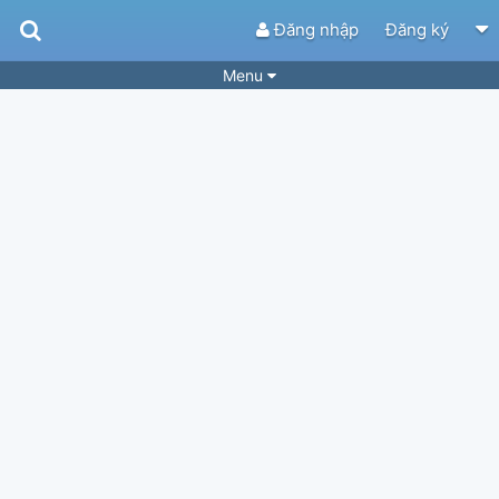
Đăng nhập
Đăng ký
Menu
Bài hát
Guitar Tabs
Playlist
Hợp âm
Điệu bài hát
Thể loại
Tìm theo hợp âm
Tải ứng dụng
Yêu cầu hợp âm
Thành Viên
Khóa học
Quản lý
76
Tắt quảng cáo