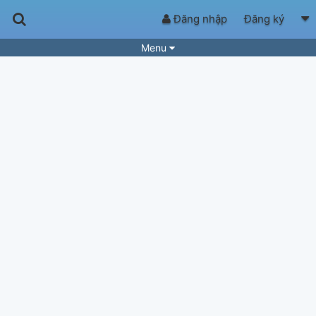
Đăng nhập
Đăng ký
Menu
Bài hát
Guitar Tabs
Playlist
Hợp âm
Điệu bài hát
Thể loại
Tìm theo hợp âm
Tải ứng dụng
Yêu cầu hợp âm
Thành Viên
Khóa học
Quản lý
63
Tắt quảng cáo