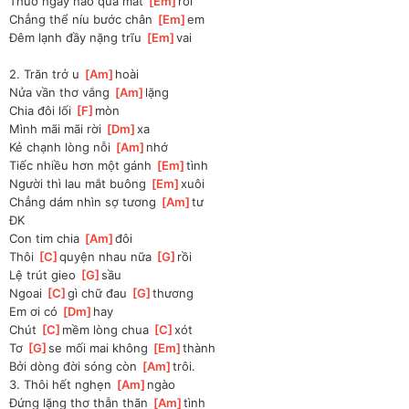
Thuở ngày nao qua mất 
[
Em
]
rồi
Chẳng thể níu bước chân 
[
Em
]
em
Đêm lạnh đầy nặng trĩu 
[
Em
]
vai
2. Trăn trở u 
[
Am
]
hoài
Nửa vần thơ vắng 
[
Am
]
lặng
Chia đôi lối 
[
F
]
mòn
Mình mãi mãi rời 
[
Dm
]
xa
Kẻ chạnh lòng nỗi 
[
Am
]
nhớ 
Tiếc nhiều hơn một gánh 
[
Em
]
tình
Người thì lau mắt buông 
[
Em
]
xuôi
Chẳng dám nhìn sợ tương 
[
Am
]
tư
ĐK
Con tim chia 
[
Am
]
đôi 
Thôi 
[
C
]
quyện nhau nữa 
[
G
]
rồi
Lệ trút gieo 
[
G
]
sầu
Ngoai 
[
C
]
gì chữ đau 
[
G
]
thương
Em ơi có 
[
Dm
]
hay 
Chút 
[
C
]
mềm lòng chua 
[
C
]
xót
Tơ 
[
G
]
se mối mai không 
[
Em
]
thành 
Bởi dòng đời sóng còn 
[
Am
]
trôi.
3. Thôi hết nghẹn 
[
Am
]
ngào 
Đứng lặng thơ thẫn thãn 
[
Am
]
tình 