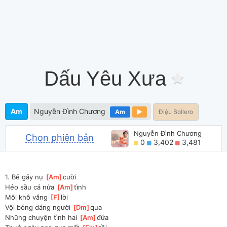
Dấu Yêu Xưa
Am
Nguyễn Đình Chương
Am
Điệu Bollero
Nguyễn Đình Chương
Chọn phiên bản
0
3,402
3,481
1. Bẽ gãy nụ 
[
Am
]
cười
Héo sầu cả nửa 
[
Am
]
tình 
Môi khô vắng 
[
F
]
lời
Vội bóng dáng người 
[
Dm
]
qua
Những chuyện tình hai 
[
Am
]
đứa 