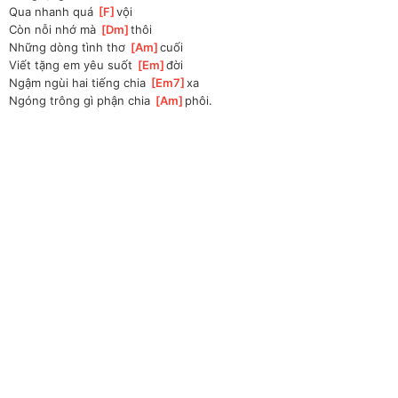
Qua nhanh quá 
[
F
]
vội 
Còn nỗi nhớ mà 
[
Dm
]
thôi
Những dòng tình thơ 
[
Am
]
cuối
Viết tặng em yêu suốt 
[
Em
]
đời
Ngậm ngùi hai tiếng chia 
[
Em7
]
xa
Ngóng trông gì phận chia 
[
Am
]
phôi.