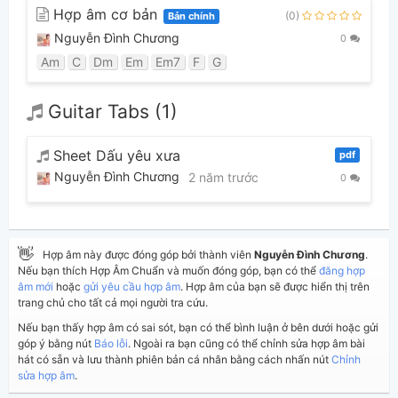
Hợp âm cơ bản
(0)
Bản chính
Nguyễn Đình Chương
0
Am
C
Dm
Em
Em7
F
G
Guitar Tabs (1)
Sheet Dấu yêu xưa
pdf
Nguyễn Đình Chương
2 năm trước
0
👋
Hợp âm này được đóng góp bởi thành viên
Nguyễn Đình Chương
.
Nếu bạn thích Hợp Âm Chuẩn và muốn đóng góp, bạn có thể
đăng hợp
âm mới
hoặc
gửi yêu cầu hợp âm
. Hợp âm của bạn sẽ được hiển thị trên
trang chủ cho tất cả mọi người tra cứu.
Nếu bạn thấy hợp âm có sai sót, bạn có thể bình luận ở bên dưới hoặc gửi
góp ý bằng nút
Báo lỗi
. Ngoài ra bạn cũng có thể chỉnh sửa hợp âm bài
hát có sẵn và lưu thành phiên bản cá nhân bằng cách nhấn nút
Chỉnh
sửa hợp âm
.