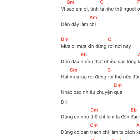
[
Gm
]
[
C
]
[
F
Vì 
sao em ơi, tình 
ta như thế người 
ơ
[
Am
]
Đến đây làm 
chi
[
Dm
]
[
C
]
Mưa ơi mưa xin đừng 
rơi nơi này
[
Bb
]
[
Đớn đau 
nhiều thật nhiều sao lòng 
[
Gm
]
[
C
]
Hạt 
mưa kia rơi đừng 
rơi thế nữa đừ
[
Dm
]
Nhắc bao nhiêu chuyện 
qua
ĐK
[
Dm
]
[
Bb
]
Đừng có như 
thế chỉ làm ta đớn 
đau 
[
Cm
]
[
A
Đừng có oán 
trách chỉ làm ta cách 
x