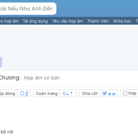
eo hợp âm
Tải ứng dụng
Yêu cầu hợp âm
Thành Viên
Khóa học
T
Chương:
Hợp âm cơ bản
∬
≣≣
Hợp 
ộp dòng
Cuộn trang
Chia cột
bỏ rơi