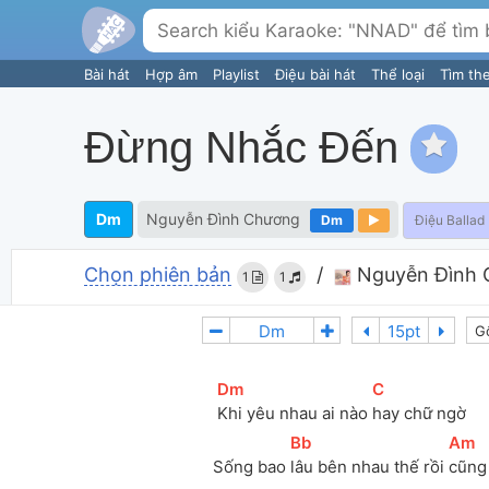
Bài hát
Hợp âm
Playlist
Điệu bài hát
Thể loại
Tìm th
Đừng Nhắc Đến
Dm
Nguyễn Đình Chương
Dm
Điệu Ballad
Chọn phiên bản
/
Nguyễn Đình 
1
1
G
[
Dm
]
[
C
]
Khi yêu nhau ai nào 
hay chữ ngờ
[
Bb
]
[
Am
]
Sống bao 
lâu bên nhau thế rồi 
cũng 