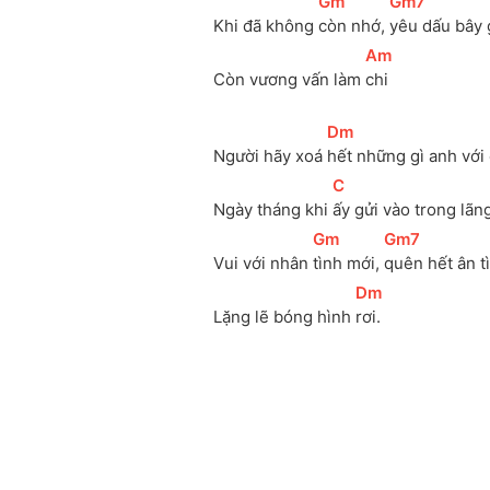
[
Gm
]
[
Gm7
]
Khi đã không 
còn nhớ, 
yêu dấu bây 
[
Am
]
Còn vương vấn làm 
chi
[
Dm
]
Người hãy xoá 
hết những gì anh với 
[
C
]
Ngày tháng khi 
ấy gửi vào trong lãn
[
Gm
]
[
Gm7
]
Vui với nhân 
tình mới, 
quên hết ân t
[
Dm
]
Lặng lẽ bóng hình 
rơi.