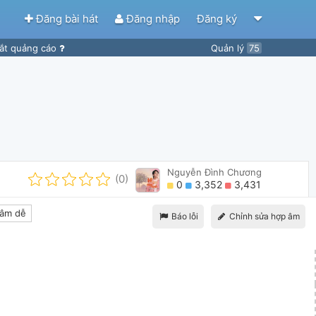
Đăng bài hát
Đăng nhập
Đăng ký
ắt quảng cáo
Quản lý
75
Nguyễn Đình Chương
(0)
0
3,352
3,431
âm dễ
Báo lỗi
Chỉnh sửa hợp âm