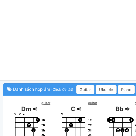
Danh sách hợp âm
Guitar
Ukulele
Piano
(Click để tắt)
guitar
guitar
Dm
C
Bb