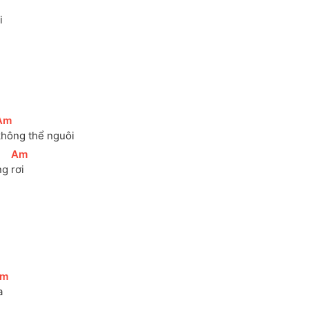
]
i
Am
]
không thể nguôi
[
Am
]
ng 
rơi
m
]
a