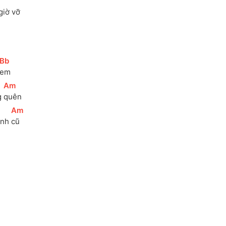
giờ vỡ
[
Bb
]
em
[
Am
]
g 
quên
[
Am
]
ình 
cũ