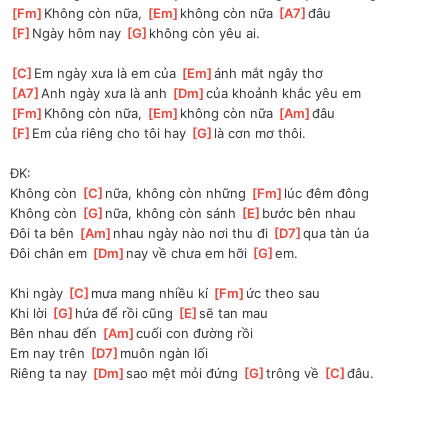
[
Fm
]
Không còn nữa, 
[
Em
]
không còn nữa 
[
A7
]
đâu
[
F
]
Ngày hôm nay 
[
G
]
không còn yêu ai.
[
C
]
Em ngày xưa là em của 
[
Em
]
ánh mắt ngây thơ
[
A7
]
Anh ngày xưa là anh 
[
Dm
]
của khoảnh khắc yêu em
[
Fm
]
Không còn nữa, 
[
Em
]
không còn nữa 
[
Am
]
đâu
[
F
]
Em của riêng cho tôi hay 
[
G
]
là cơn mơ thôi.
ĐK:
Không còn 
[
C
]
nữa, không còn những 
[
Fm
]
lúc đêm đông
Không còn 
[
G
]
nữa, không còn sánh 
[
E
]
bước bên nhau
Đôi ta bên 
[
Am
]
nhau ngày nào nơi thu đi 
[
D7
]
qua tàn úa
Đôi chân em 
[
Dm
]
nay về chưa em hỡi 
[
G
]
em.
Khi ngày 
[
C
]
mưa mang nhiều kí 
[
Fm
]
ức theo sau
Khi lời 
[
G
]
hứa để rồi cũng 
[
E
]
sẽ tan mau
Bên nhau đến 
[
Am
]
cuối con đường rồi
Em nay trên 
[
D7
]
muôn ngàn lối
Riêng ta nay 
[
Dm
]
sao mệt mỏi đứng 
[
G
]
trông về 
[
C
]
đâu.