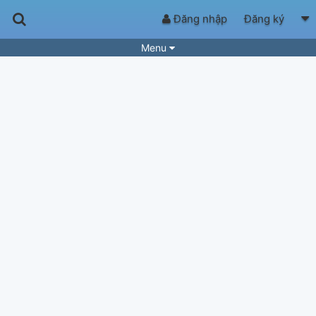
Đăng nhập
Đăng ký
Menu
Bài hát
Guitar Tabs
Playlist
Hợp âm
Điệu bài hát
Thể loại
Tìm theo hợp âm
Tải ứng dụng
Yêu cầu hợp âm
Thành Viên
Khóa học
Quản lý
51
Tắt quảng cáo