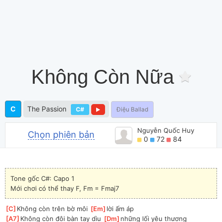
Không Còn Nữa
C
The Passion
C#
Điệu Ballad
Nguyễn Quốc Huy
Chọn phiên bản
0
72
84
Tone gốc C#: Capo 1
Mới chơi có thể thay F, Fm = Fmaj7
[
C
]
Không còn trên bờ môi 
[
Em
]
lời ấm áp
[
A7
]
Không còn đôi bàn tay dìu 
[
Dm
]
những lối yêu thương