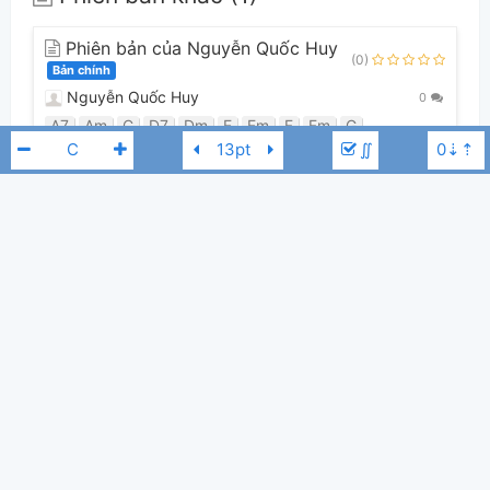
Phiên bản của Nguyễn Quốc Huy
(0)
Bản chính
Nguyễn Quốc Huy
0
A7
Am
C
D7
Dm
E
Em
F
Fm
G
∬
Guitar Tabs (0)
Chưa có bản Tab nào cho bài hát này
The Passion
C#
👋
Hợp âm này được đóng góp bởi thành viên
Nguyễn Quốc Huy
. Nếu
bạn thích Hợp Âm Chuẩn và muốn đóng góp, bạn có thể
đăng hợp âm mới
hoặc
gửi yêu cầu hợp âm
. Hợp âm của bạn sẽ được hiển thị trên trang
chủ cho tất cả mọi người tra cứu.
Nếu bạn thấy hợp âm có sai sót, bạn có thể bình luận ở bên dưới hoặc gửi
góp ý bằng nút
Báo lỗi
. Ngoài ra bạn cũng có thể chỉnh sửa hợp âm bài
hát có sẵn và lưu thành phiên bản cá nhân bằng cách nhấn nút
Chỉnh
sửa hợp âm
.