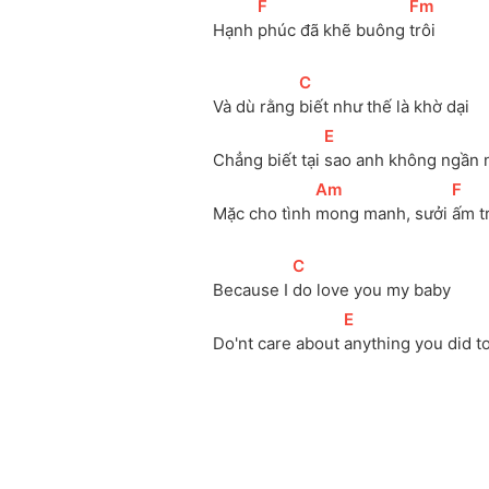
[
F
]
[
Fm
]
Hạnh 
phúc đã khẽ buông 
trôi
[
C
]
Và dù rằng 
biết như thế là khờ dại
[
E
]
Chẳng biết tại 
sao anh không ngần n
[
Am
]
[
F
]
Mặc cho tình 
mong manh, sưởi 
ấm t
[
C
]
Because I 
do love you my baby
[
E
]
Do'nt care about 
anything you did t