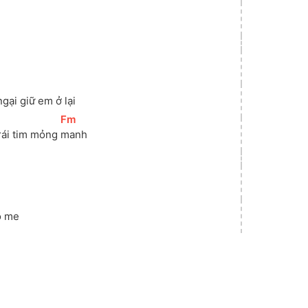
gại giữ em ở lại
[
Fm
]
rái tim mỏng 
manh
o me