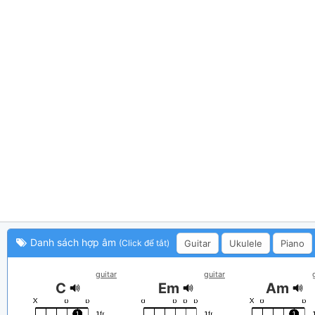
Danh sách hợp âm
Guitar
Ukulele
Piano
(Click để tắt)
guitar
guitar
C
Em
Am