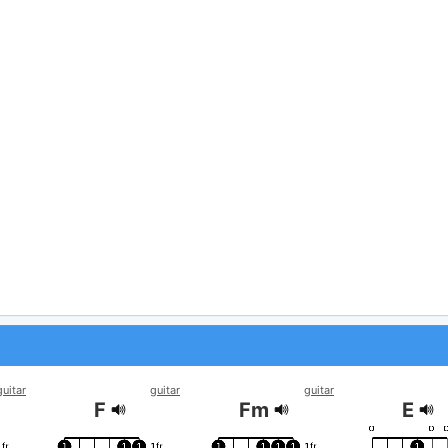
guitar
guitar
guitar
F
Fm
E