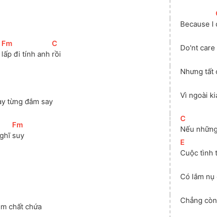
Because I 
[
Fm
]
[
C
]
Do'nt care
 
lấp đi tính anh 
rồi
Nhưng tất c
Vì ngoài k
ày từng đắm say
[
C
]
[
Fm
]
Nếu những 
ghĩ 
suy
[
E
]
Cuộc tình t
Có lắm nụ 
Chẳng còn
êm chất chứa