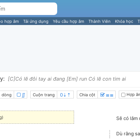
eo hợp âm
Tải ứng dụng
Yêu cầu hợp âm
Thành Viên
Khóa học
T
y:
[C]Có lẽ đôi tay ai đang [Em] run Có lẽ con tim ai
∬
≣≣
Hợp â
 dòng
Cuộn trang
Chia cột
g)
Sẽ có lắm 
Dù rằng sa