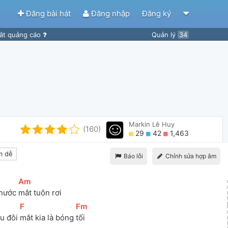
Đăng bài hát
Đăng nhập
Đăng ký
ắt quảng cáo
Quản lý
34
Markin Lê Huy
(160)
29
42
1,463
m dễ
Báo lỗi
Chỉnh sửa hợp âm
[
Am
]
nước 
mắt tuôn rơi
[
F
]
[
Fm
]
u đôi 
mắt kia là bóng 
tối