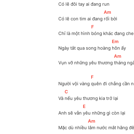
Có lẽ đôi tay ai đang 
run
[
Am
]
Có lẽ con tim ai đang 
rối bời
[
F
]
Chỉ là một hình 
bóng khác đang che
[
Em
]
Ngày tắt qua song hoàng 
hôn ấy
[
Am
]
Vụn vỡ những yêu thương 
tháng ng
[
F
]
Người vội vàng 
quên đi chẳng cần n
[
C
]
Và 
nếu yêu thương kia trở lại
[
E
]
Anh sẽ vẫn 
yêu những gì còn lại
[
Am
]
Mặc dù nhiều 
lắm nước mắt hằng đ