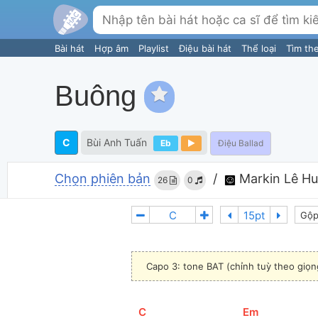
Bài hát
Hợp âm
Playlist
Điệu bài hát
Thể loại
Tìm th
Buông
C
Bùi Anh Tuấn
Eb
Điệu Ballad
Chọn phiên bản
/
Markin Lê Hu
26
0
Gộp
Capo 3: tone BAT (chỉnh tuỳ theo giọn
[
C
]
[
Em
]