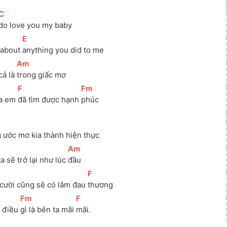
[
C
]
do love you my baby
[
E
]
 about 
anything you did to me
[
Am
]
ả là 
trong giấc mơ
[
F
]
[
Fm
]
ia em 
đã tìm được hạnh 
phúc
ước mơ kia thành hiện thực
[
Am
]
a sẽ trở lại như lúc 
đầu
[
F
]
cười cũng sẽ có lắm đau 
thương
[
Fm
]
[
F
]
 điều 
gì là bên ta mãi 
mãi.