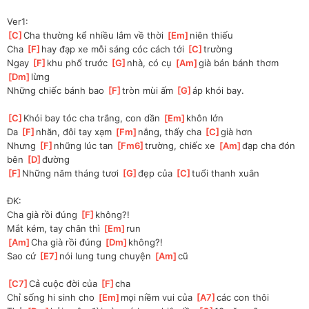
Ver1:
[
C
]
Cha thường kể nhiều lắm về thời 
[
Em
]
niên thiếu
Cha 
[
F
]
hay đạp xe mỗi sáng cóc cách tới 
[
C
]
trường
Ngay 
[
F
]
khu phố trước 
[
G
]
nhà, có cụ 
[
Am
]
già bán bánh thơm 
[
Dm
]
lừng
Những chiếc bánh bao 
[
F
]
tròn mùi ấm 
[
G
]
áp khói bay.
[
C
]
Khói bay tóc cha trắng, con dần 
[
Em
]
khôn lớn
Da 
[
F
]
nhăn, đôi tay xạm 
[
Fm
]
nắng, thấy cha 
[
C
]
già hơn
Nhưng 
[
F
]
những lúc tan 
[
Fm6
]
trường, chiếc xe 
[
Am
]
đạp cha đón 
bên 
[
D
]
đường
[
F
]
Những năm tháng tươi 
[
G
]
đẹp của 
[
C
]
tuổi thanh xuân
ĐK:
Cha già rồi đúng 
[
F
]
không?!
Mắt kém, tay chân thì 
[
Em
]
run
[
Am
]
Cha già rồi đúng 
[
Dm
]
không?!
Sao cứ 
[
E7
]
nói lung tung chuyện 
[
Am
]
cũ
[
C7
]
Cả cuộc đời của 
[
F
]
cha 
Chỉ sống hi sinh cho 
[
Em
]
mọi niềm vui của 
[
A7
]
các con thôi