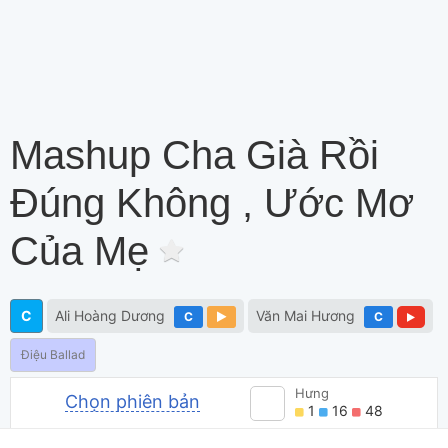
Mashup Cha Già Rồi
Đúng Không , Ước Mơ
Của Mẹ
C
Ali Hoàng Dương
Văn Mai Hương
C
C
Điệu Ballad
Hưng
Chọn phiên bản
1
16
48