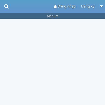
Đăng nhập
Đăng ký
Menu
Bài hát
Guitar Tabs
Playlist
Hợp âm
Điệu bài hát
Thể loại
Tìm theo hợp âm
Tải ứng dụng
Yêu cầu hợp âm
Thành Viên
Khóa học
Quản lý
34
Tắt quảng cáo