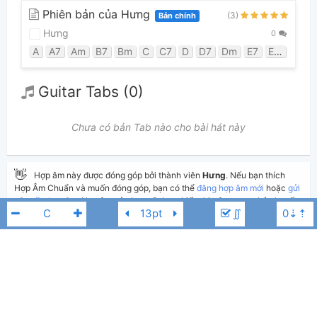
Phiên bản của Hưng
(3)
Bản chính
Hưng
0
A
A7
Am
B7
Bm
C
C7
D
D7
Dm
E7
Em
F
F
Guitar Tabs (0)
Chưa có bản Tab nào cho bài hát này
👋
Hợp âm này được đóng góp bởi thành viên
Hưng
. Nếu bạn thích
Hợp Âm Chuẩn và muốn đóng góp, bạn có thể
đăng hợp âm mới
hoặc
gửi
yêu cầu hợp âm
. Hợp âm của bạn sẽ được hiển thị trên trang chủ cho tất
∬
cả mọi người tra cứu.
Nếu bạn thấy hợp âm có sai sót, bạn có thể bình luận ở bên dưới hoặc gửi
góp ý bằng nút
Báo lỗi
. Ngoài ra bạn cũng có thể chỉnh sửa hợp âm bài
hát có sẵn và lưu thành phiên bản cá nhân bằng cách nhấn nút
Chỉnh
sửa hợp âm
.
Ali Hoàng Dương
C
Thêm vào
Chia sẻ
In ra giấy
Quản lý