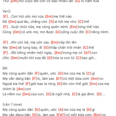
Thử 
[
Dm
]
hỏi cuộc đời còn có bao nhiêu lần 
[
G
]
10 năm nữa
Ver2:
[
F
]
...Con hỏi ước mơ của 
[
Em
]
mẹ thế nào
Đã 
[
Dm
]
quá lâu, chẳng còn 
[
G
]
ai hỏi mẹ như 
[
C
]
thế
[
F
]
...Suýt chút nữa, mẹ cũng quên mình 
[
Em
]
từng thế nào.
Cũng 
[
Dm
]
có ước mơ, mơ được 
[
G
]
sống cuộc đời 
[
C
]
riêng mình.
[
F
]
...Khi còn bé, mẹ ước sau 
[
Em
]
này lớn lên
Mẹ 
[
Dm
]
sẽ tung bay, đi 
[
G
]
khắp chân trời nhân 
[
C
]
thế
[
F
]
...Rồi bỗng nhiên một ngày, 
[
Em
]
trong mẹ có 
[
A7
]
con
Ước 
[
Dm
]
muốn khi xưa đã 
[
G
]
hóa ra con từ 
[
C
]
bao giờ...
ĐK:
Mẹ cũng quên dần 
[
F
]
quên, ước 
[
G
]
mơ của mẹ là 
[
C
]
gì
Mẹ vẫn đang bận 
[
F
]
lo, làm sao 
[
E7
]
có một bữa cơm 
[
Am
]
no
Ngoài kia thế 
[
F
]
giới bao la rộng 
[
G
]
lớn còn thế giới 
[
Em
]
của mẹ 
chính là 
[
Am
]
con
Là niềm vui 
[
Dm
]
của con, 
[
G
]
là ngôi nhà, 
[
C
]
là gia đình. 
[
D
]
...
(Lên 1 tone)
Mẹ cũng quên dần 
[
G
]
quên, ước 
[
A
]
mơ của mẹ là 
[
D
]
gì
Mẹ vẫn đang bận 
[
G
]
lo, làm sao 
[
F#7
]
có một bữa cơm 
[
Bm
]
no