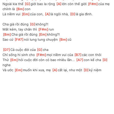
Ngoài kia thế 
[
G
]
giới bao la rộng 
[
A
]
lớn còn thế giới 
[
F#m
]
của mẹ 
chính là 
[
Bm
]
con
Là niềm vui 
[
Em
]
của con, 
[
A
]
là ngôi nhà, 
[
D
]
là gia đình.
Cha già rồi đúng 
[
G
]
không?!
Mắt kém, tay chân thì 
[
F#m
]
run
[
Bm
]
Cha già rồi đúng 
[
Em
]
không?!
Sao cứ 
[
F#7
]
nói lung tung chuyện 
[
Bm
]
cũ
[
D7
]
Cả cuộc đời của 
[
G
]
cha 
Chỉ sống hi sinh cho 
[
F#m
]
mọi niềm vui của 
[
B7
]
các con thôi
Thử 
[
Em
]
hỏi cuộc đời còn có bao nhiêu lần... 
[
A7
]
con kể cha 
[
D
]
nghe 
Và ước 
[
Em
]
muốn khi xưa, mẹ 
[
A
]
cất lại, như một 
[
D
]
kỷ niệm