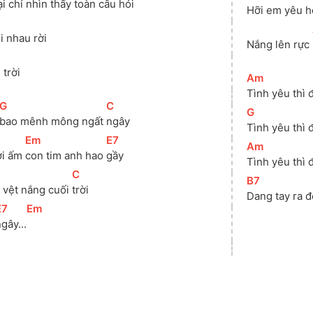
ại chỉ nhìn thấy toàn 
câu hỏi
Hỡi em yêu 
h
i nhau rời
Nắng lên rực 
 trời
[
Am
]
Tình yêu thì 
[
G
]
[
C
]
[
G
]
bao mênh mông ngất 
ngây
Tình yêu thì 
[
Em
]
[
E7
]
[
Am
]
i ấm 
con tim anh hao 
gầy
Tình yêu thì 
[
C
]
[
B7
]
 vệt nắng cuối 
trời
Dang tay ra 
E7
]
[
Em
]
gây...