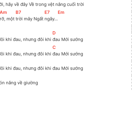
ỡi, hãy 
về đây Về 
trong vệt nắng cuối 
trời
[
Am
]
[
B7
]
[
E7
]
[
Em
]
rỡ, một 
trời mây Ngất 
ngây...
[
D
]
đôi khi đau, nhưng đôi khi 
đau Mới sướng
[
C
]
đôi khi đau, nhưng đôi khi 
đau Mới sướng
đôi khi đau, nhưng đôi khi đau Mới sướng
đón nắng về giường