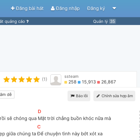
Đăng bài hát
Đăng nhập
Đăng ký
ắt quảng cáo
Quản lý
35
ssteam
(1)
258
15,913
26,867
âm dễ
Báo lỗi
Chỉnh sửa hợp âm
[
D
]
rồi sẽ chóng qua 
Mặt trời chẳng buồn khóc nữa mà
[
C
]
ẹp giữa chúng ta 
Để chuyện tình này bớt xót xa