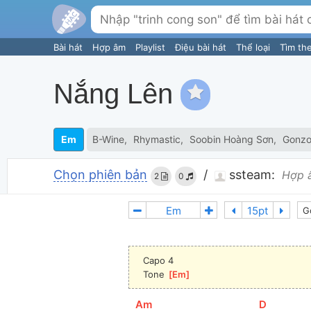
Bài hát
Hợp âm
Playlist
Điệu bài hát
Thể loại
Tìm th
Nắng Lên
Em
B-Wine
Rhymastic
Soobin Hoàng Sơn
Gonz
Chọn phiên bản
/
ssteam:
Hợp 
2
0
G
Capo 4
Tone 
[
Em
]
[
Am
]
[
D
]