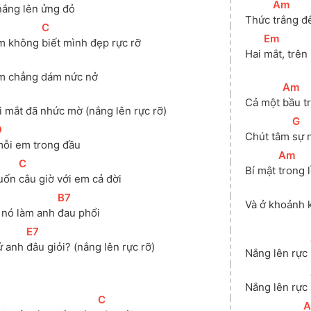
[
Am
]
nắng lên ửng đỏ
Thức 
trắng 
[
C
]
[
Em
]
Em không 
biết mình đẹp rực rỡ
Hai 
mắt, trê
m chẳng dám nức nở
[
Am
]
Cả một 
bầu t
 mắt đã nhức mờ (nắng lên rực rỡ)
[
G
]
D
]
Chút tâm 
sự 
ỗi em trong đầu
[
Am
]
[
C
]
Bí mật 
trong l
uốn 
câu giờ với em cả đời
[
B7
]
Và ở khoảnh 
 nó làm anh 
đau phổi
[
E7
]
ứ anh 
đâu giỏi? (nắng lên rực rỡ)
Nắng lên rực 
Nắng lên rực 
[
C
]
[