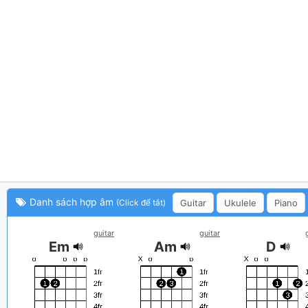
Danh sách hợp âm
Guitar
Ukulele
Piano
(Click để tắt)
guitar
guitar
Em
Am
D