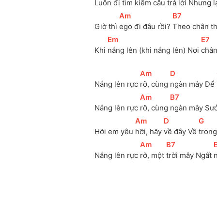
Luôn đi tìm kiếm câu trả 
lời Nhưng l
[
Am
]
[
B7
]
Giờ thì 
ego đi đâu rồi? 
Theo chân th
[
Em
]
[
E7
]
Khi 
nắng lên (khi nắng lên) Nơi 
chân
[
Am
]
[
D
]
Nắng lên rực 
rỡ, cùng 
ngàn mây Để 
[
Am
]
[
B7
]
Nắng lên rực 
rỡ, cùng 
ngàn mây Sưở
[
Am
]
[
D
]
[
G
]
Hỡi em yêu 
hỡi, hãy 
về đây Về 
trong
[
Am
]
[
B7
]
[
Nắng lên rực 
rỡ, một 
trời mây Ngất 
n