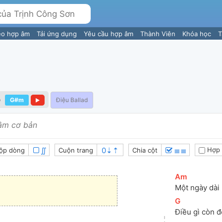
eo hợp âm
Tải ứng dụng
Yêu cầu hợp âm
Thành Viên
Khóa học
T
o
G#m
Điệu Ballad
âm cơ bản
∬
≣≣
Hợp 
ộp dòng
Cuộn trang
Chia cột
[
Am
]
Một ngày dài 
[
G
]
Điều gì còn đ