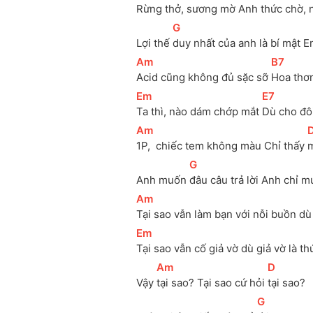
Rừng thở, sương mờ Anh 
thức chờ, 
[
G
]
Lợi thế 
duy nhất của anh là bí mật 
[
Am
]
[
B7
]
Acid cũng không đủ sặc sỡ 
Hoa thơ
[
Em
]
[
E7
]
Ta thì, nào dám chớp mắt 
Dù cho đôi
[
Am
]
[
1P,  chiếc tem không màu Chỉ thấy 
m
[
G
]
Anh muốn 
đâu câu trả lời Anh chỉ m
[
Am
]
Tại sao vẫn làm bạn với nỗi buồn dù
[
Em
]
Tại sao vẫn cố giả vờ dù giả vờ là th
[
Am
]
[
D
]
Vậy 
tại sao? Tại sao cứ hỏi 
tại sao?
[
G
]