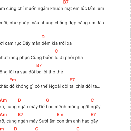
[
B7
]
đêm cũng chỉ muốn ngắm khuôn
 mặt em lúc lấm lem
n môi, như phép màu nhưng chẳng đẹp bằng em đâu
[
D
]
rời cam rực Đẩy màn 
đêm kia trôi xa
[
C
]
như trang phục Cùng buồn 
lo đi phôi pha
[
B7
]
ồng lôi ra sau đôi 
ba lời thỏ thẻ
[
Em
]
[
E7
]
khắc 
đó không gì có thể Ngoài đôi 
ta, chia đôi ta...
[
Am
]
[
D
]
[
G
]
[
C
]
rỡ, cùng 
ngàn mây Để 
bao mênh mông ngất 
ngây
[
Am
]
[
B7
]
[
Em
]
[
E7
]
rỡ, cùng 
ngàn mây Sưởi ấm 
con tim anh hao 
gầy
Am
]
[
D
]
[
G
]
[
C
]