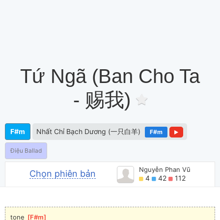
Tứ Ngã (Ban Cho Ta
- 赐我)
F#m
Nhất Chỉ Bạch Dương (一只白羊)
F#m
Điệu Ballad
Nguyễn Phan Vũ
Chọn phiên bản
4
42
112
tone 
[
F#m
]