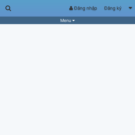
Đăng nhập
Đăng ký
Menu
Bài hát
Guitar Tabs
Playlist
Hợp âm
Điệu bài hát
Thể loại
Tìm theo hợp âm
Tải ứng dụng
Yêu cầu hợp âm
Thành Viên
Khóa học
Quản lý
51
Tắt quảng cáo