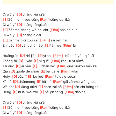
Cì wǒ yī 
[
D
]
chǎng xiāng'ài
[
E
]
Zěnme nǐ yòu cōng
[
F#m
]
cōng de líkāi
Cì wǒ yī 
[
D
]
chǎng tòngkuài
[
E
]
Zěnme shèng wǒ chí chí 
[
F#m
]
nán shìhuái
Cì wǒ yī 
[
D
]
chǎng qídài
[
E
]
Zěnme bǐcǐ zǒu sàn
[
F#m
]
zài rén hǎi
Zhǐ dào 
[
D
]
dāngchū hébì 
[
E
]
tán wèi
[
F#m
]
lái
Huǎngrán 
[
D
]
zhī jiān 
[
E
]
yǐ shì 
[
F#m
]
chūn qù yòu qiū lái
Zhǎng fā 
[
D
]
jí yāo 
[
E
]
nǐ què 
[
F#m
]
zǎo jiù yǐ bùzài
Tài duō 
[
D
]
ài hèn 
[
E
]
jiūchán wǒ 
[
F#m
]
què xīnkǒu nán kāi
Qiān
[
D
]
guòle de shǒu 
[
E
]
bài gěile 
[
F#m
]
yīlài
Huíyì 
[
D
]
bùzhī 
[
E
]
bù jué 
[
F#m
]
tuìqùle sècǎi
Kě nà 
[
D
]
shānméng 
[
E
]
hǎishì 
[
F#m
]
gāi zěnme wànghuái
Wǒ hǎo
[
D
]
xiàng dúzì 
[
E
]
zhàn zài nà 
[
F#m
]
sān chǐ hóng tái
Děng 
[
D
]
nǐ lái wèi wǒ 
[
E
]
hè yīshēng 
[
F#m
]
dào cǎi
Cì wǒ yī 
[
D
]
chǎng xiāng'ài
[
E
]
Zěnme nǐ yòu cōng
[
F#m
]
cōng de líkāi
Cì wǒ yī 
[
D
]
chǎng tòngkuài