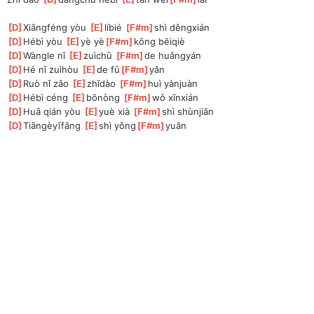
[
D
]
Xiāngféng yòu 
[
E
]
líbié 
[
F#m
]
shì děngxián
[
D
]
Hébì yòu 
[
E
]
yè yè
[
F#m
]
kōng bēiqiè
[
D
]
Wàngle nǐ 
[
E
]
zuìchū 
[
F#m
]
de huǎngyán
[
D
]
Hé nǐ zuìhòu 
[
E
]
de fū
[
F#m
]
yǎn
[
D
]
Ruò nǐ zǎo 
[
E
]
zhīdào 
[
F#m
]
huì yànjuàn
[
D
]
Hébì céng 
[
E
]
bōnòng 
[
F#m
]
wǒ xīnxián
[
D
]
Huā qián yòu 
[
E
]
yuè xià 
[
F#m
]
shì shùnjiān
[
D
]
Tiāngèyīfāng 
[
E
]
shì yǒng
[
F#m
]
yuǎn