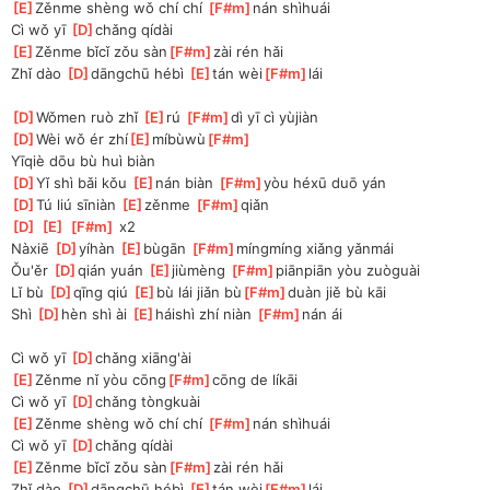
[
E
]
Zěnme shèng wǒ chí chí 
[
F#m
]
nán shìhuái
Cì wǒ yī 
[
D
]
chǎng qídài
[
E
]
Zěnme bǐcǐ zǒu sàn
[
F#m
]
zài rén hǎi
Zhǐ dào 
[
D
]
dāngchū hébì 
[
E
]
tán wèi
[
F#m
]
lái
[
D
]
Wǒmen ruò zhǐ 
[
E
]
rú 
[
F#m
]
dì yī cì yùjiàn
[
D
]
Wèi wǒ ér zhí
[
E
]
míbùwù
[
F#m
]
Yīqiè dōu bù huì biàn
[
D
]
Yǐ shì bǎi kǒu 
[
E
]
nán biàn 
[
F#m
]
yòu héxū duō yán
[
D
]
Tú liú sīniàn 
[
E
]
zěnme 
[
F#m
]
qiǎn
[
D
]
[
E
]
[
F#m
]
 x2
Nàxiē 
[
D
]
yíhàn 
[
E
]
bùgān 
[
F#m
]
míngmíng xiǎng yǎnmái
Ǒu'ěr 
[
D
]
qián yuán 
[
E
]
jiùmèng 
[
F#m
]
piānpiān yòu zuòguài
Lǐ bù 
[
D
]
qīng qiú 
[
E
]
bù lái jiǎn bù
[
F#m
]
duàn jiě bù kāi
Shì 
[
D
]
hèn shì ài 
[
E
]
háishì zhí niàn 
[
F#m
]
nán ái
Cì wǒ yī 
[
D
]
chǎng xiāng'ài
[
E
]
Zěnme nǐ yòu cōng
[
F#m
]
cōng de líkāi
Cì wǒ yī 
[
D
]
chǎng tòngkuài
[
E
]
Zěnme shèng wǒ chí chí 
[
F#m
]
nán shìhuái
Cì wǒ yī 
[
D
]
chǎng qídài
[
E
]
Zěnme bǐcǐ zǒu sàn
[
F#m
]
zài rén hǎi
Zhǐ dào 
[
D
]
dāngchū hébì 
[
E
]
tán wèi
[
F#m
]
lái