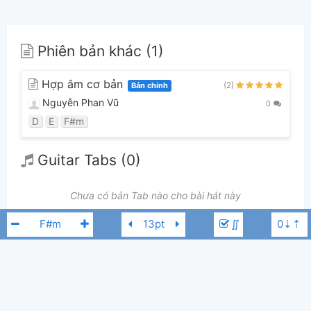
Phiên bản khác (1)
Hợp âm cơ bản
(2)
Bản chính
Nguyễn Phan Vũ
0
D
E
F#m
Guitar Tabs (0)
Chưa có bản Tab nào cho bài hát này
∬
👋
Hợp âm này được đóng góp bởi thành viên
Nguyễn Phan Vũ
. Nếu
bạn thích Hợp Âm Chuẩn và muốn đóng góp, bạn có thể
đăng hợp âm mới
hoặc
gửi yêu cầu hợp âm
. Hợp âm của bạn sẽ được hiển thị trên trang
chủ cho tất cả mọi người tra cứu.
Nhất Chỉ Bạch Dương (一只白羊)
F#m
Nếu bạn thấy hợp âm có sai sót, bạn có thể bình luận ở bên dưới hoặc gửi